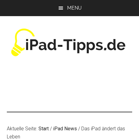
Zum
Zur
Zur
MENU
Inhalt
Seitenspalte
Fußzeile
springen
springen
springen
Aktuelle Seite:
Start
/
iPad News
/
Das iPad ändert das
Leben