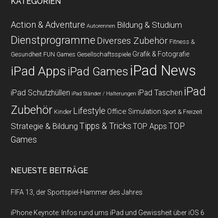
KATEGORIEN
Action & Adventure
Bildung & Studium
Autorennen
Dienstprogramme
Diverses Zubehör
Fitness &
Grafik & Fotografie
Gesundheit
Gesellschaftsspiele
FUN Games
iPad News
iPad Apps
iPad Games
iPad
iPad Schutzhüllen
iPad Taschen
iPad Ständer / Halterungen
Zubehör
Lifestyle
Office
Simulation
Kinder
Sport & Freizeit
Strategie & Bildung
Tipps & Tricks
TOP
TOP Apps
Games
NEUESTE BEITRÄGE
FIFA 13, der Sportspiel-Hammer des Jahres
iPhone Keynote: Infos rund ums iPad und Gewissheit über iOS 6