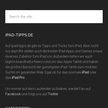
Footer
Search
the
site
...
IPAD-TIPPS.DE
Auf ipad-tipps.de gibt es Tipps und Tricks fürs iPad. Aber nicht
nur das! Wir stellen euch die besten iPad Apps und Games sowie
diverses Zubehör fürs iPad vor. Außerdem liefern wir euch
täglich brandheiße News rund um das Apple Tablet und haben
die größte Übersicht der günstigsten iPad Tarife zum mobilen
Surfen im gesamten Web. Egal ob für das normale
iPad
oder
das
iPad Pro
.
Um immer auf dem Laufenden zu bleiben, werdet Fan auf
Facebook
und folgt uns auf
Twitter
.