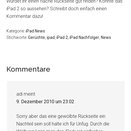
Würdet ihr einen flache Rückseite gut finden? Könnte das
iPad 2 so aussehen? Schreibt doch einfach einen
Kommentar dazu!
Kategorie:
iPad News
Stichworte:
Gerüchte
,
ipad
,
iPad 2
,
iPad Nachfolger
,
News
Leser-
Kommentare
Interaktionen
adi
meint
9. Dezember 2010 um 23:02
Sorry aber das eine gewölbte Rückseite ein
Nachteil sein soll halte ich für Unfug. Durch die