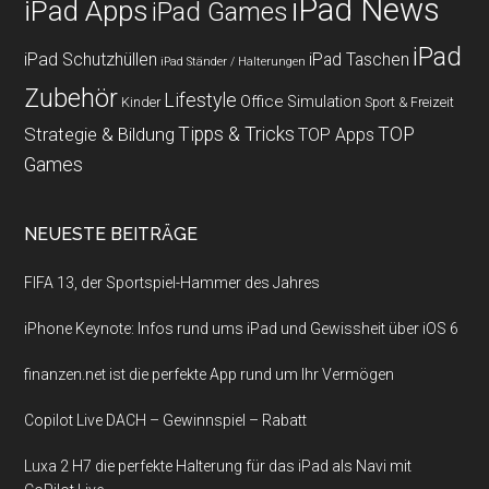
iPad News
iPad Apps
iPad Games
iPad
iPad Schutzhüllen
iPad Taschen
iPad Ständer / Halterungen
Zubehör
Lifestyle
Office
Simulation
Kinder
Sport & Freizeit
Strategie & Bildung
Tipps & Tricks
TOP
TOP Apps
Games
NEUESTE BEITRÄGE
FIFA 13, der Sportspiel-Hammer des Jahres
iPhone Keynote: Infos rund ums iPad und Gewissheit über iOS 6
finanzen.net ist die perfekte App rund um Ihr Vermögen
Copilot Live DACH – Gewinnspiel – Rabatt
Luxa 2 H7 die perfekte Halterung für das iPad als Navi mit