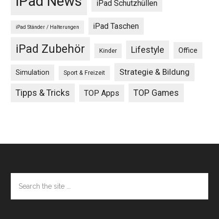
iPad News
iPad Schutzhüllen
iPad Taschen
iPad Ständer / Halterungen
iPad Zubehör
Lifestyle
Office
Kinder
Strategie & Bildung
Simulation
Sport & Freizeit
Tipps & Tricks
TOP Games
TOP Apps
Footer
Search
the
site
...