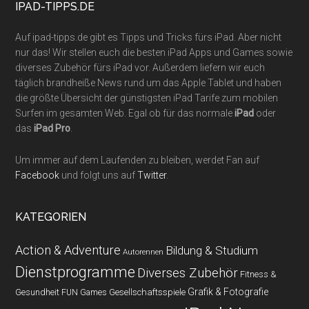
IPAD-TIPPS.DE
Auf ipad-tipps.de gibt es Tipps und Tricks fürs iPad. Aber nicht
nur das! Wir stellen euch die besten iPad Apps und Games sowie
diverses Zubehör fürs iPad vor. Außerdem liefern wir euch
täglich brandheiße News rund um das Apple Tablet und haben
die größte Übersicht der günstigsten iPad Tarife zum mobilen
Surfen im gesamten Web. Egal ob für das normale
iPad
oder
das
iPad Pro
.
Um immer auf dem Laufenden zu bleiben, werdet Fan auf
Facebook
und folgt uns auf
Twitter
.
KATEGORIEN
Action & Adventure
Bildung & Studium
Autorennen
Dienstprogramme
Diverses Zubehör
Fitness &
Grafik & Fotografie
Gesundheit
Gesellschaftsspiele
FUN Games