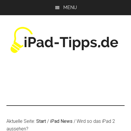
Zum
Zur
Zur
MENU
Inhalt
Seitenspalte
Fußzeile
springen
springen
springen
Aktuelle Seite:
Start
/
iPad News
/
Wird so das iPad 2
aussehen?