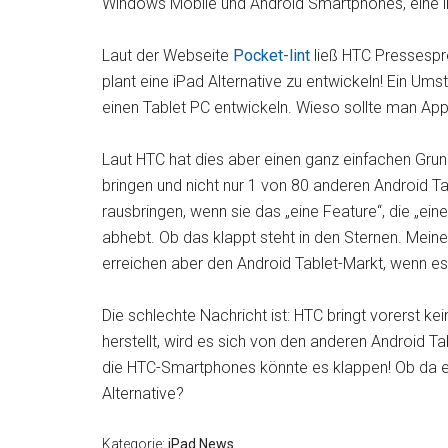
Windows Mobile und Android Smartphones, eine iP
Laut der Webseite
Pocket-lint
ließ HTC Pressespre
plant eine iPad Alternative zu entwickeln! Ein Ums
einen Tablet PC entwickeln. Wieso sollte man A
Laut HTC hat dies aber einen ganz einfachen Gr
bringen und nicht nur 1 von 80 anderen Android Ta
rausbringen, wenn sie das „eine Feature“, die „ei
abhebt. Ob das klappt steht in den Sternen. Meine
erreichen aber den Android Tablet-Markt, wenn es
Die schlechte Nachricht ist: HTC bringt vorerst kei
herstellt, wird es sich von den anderen Android 
die HTC-Smartphones könnte es klappen! Ob da ein
Alternative?
Kategorie:
iPad News