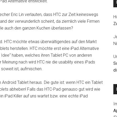
ad Alternative entwickelt.
cher Eric Lin verlauten, dass HTC zur Zeit keineswegs
Hi
tand der verwunderlich scheint, da ziemlich viele Firmen
Z
pple auch den ganzen Kuchen überlassen?
J
und. HTC möchte etwas überwältigendes auf den Markt
Ni
blets herstellen. HTC möchte erst eine iPad Alternative
ne Idee“ haben, welches ihren Tablet PC von anderen
U
r Meinung nach wird HTC nie die usability eines iPads
S
 soweit ist, aufmischen.
d
n Android Tablet heraus. Die gute ist: wenn HTC ein Tablet
Tablets abheben! Falls das HTC-Pad genauso gut wird wie
 iPad Killer auf uns wartet bzw. eine echte iPad
I
A