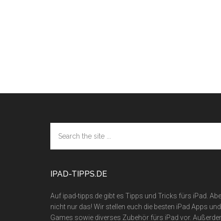
Footer
Search
the
site
...
IPAD-TIPPS.DE
Auf ipad-tipps.de gibt es Tipps und Tricks fürs iPad. Abe
nicht nur das! Wir stellen euch die besten iPad Apps und
Games sowie diverses Zubehör fürs iPad vor. Außerd