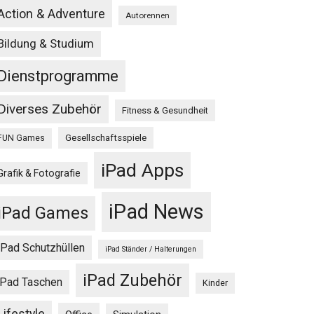
Action & Adventure
Autorennen
Bildung & Studium
Dienstprogramme
Diverses Zubehör
Fitness & Gesundheit
Gesellschaftsspiele
FUN Games
iPad Apps
Grafik & Fotografie
iPad News
iPad Games
iPad Schutzhüllen
iPad Ständer / Halterungen
iPad Zubehör
iPad Taschen
Kinder