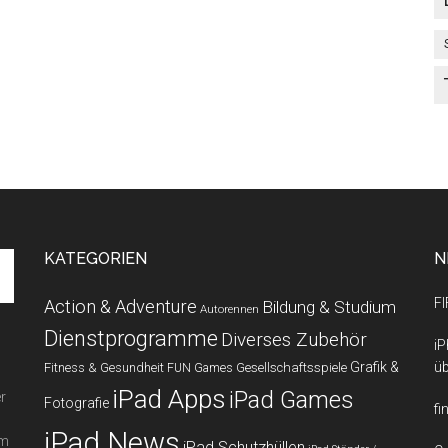
KATEGORIEN
N
FI
Action & Adventure
Bildung & Studium
Autorennen
Dienstprogramme
Diverses Zubehör
iP
Grafik &
üb
Fitness & Gesundheit
Gesellschaftsspiele
FUN Games
iPad Apps
iPad Games
r
Fotografie
fi
iPad News
em
iPad Schutzhüllen