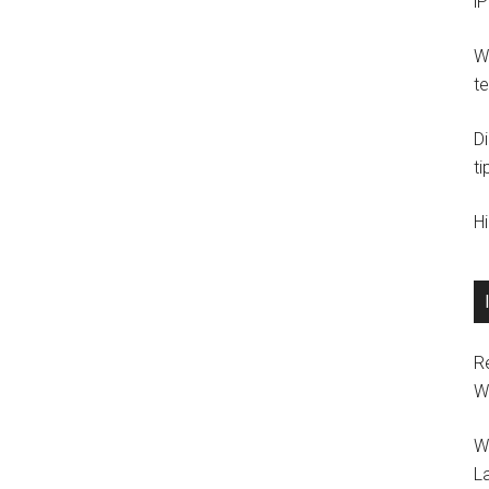
i
Wi
t
D
ti
H
R
W
W
L