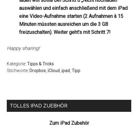
laden will sollte bei Schritt 6 „Nicht hochladen“
auswählen und einfach anschließend mit dem iPad
eine Video-Aufnahme starten (2 Aufnahmen à 15
Minuten müssten ausreichen um die 3 GB
freizuschalten). Weiter geht’s mit Schritt 7!
Happy sharing!
Kategorie:
Tipps & Tricks
Stichworte:
Dropbox
,
iCloud
,
ipad
,
Tipp
Seitenspalte
TOLLES IPAD ZUEBHÖR
Zum iPad Zubehör