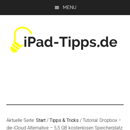
Zum
Zur
Zur
MENU
Inhalt
Seitenspalte
Fußzeile
springen
springen
springen
Aktuelle Seite:
Start
/
Tipps & Tricks
/
Tutorial: Dropbox –
die iCloud Alternative – 5,5 GB kostenlosen Speicherplatz