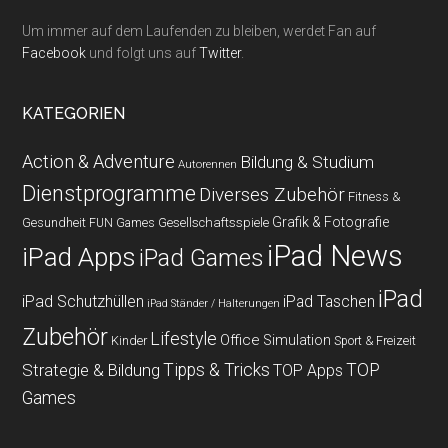
Um immer auf dem Laufenden zu bleiben, werdet Fan auf
Facebook
und folgt uns auf
Twitter
.
KATEGORIEN
Action & Adventure
Bildung & Studium
Autorennen
Dienstprogramme
Diverses Zubehör
Fitness &
Grafik & Fotografie
Gesundheit
Gesellschaftsspiele
FUN Games
iPad News
iPad Apps
iPad Games
iPad
iPad Schutzhüllen
iPad Taschen
iPad Ständer / Halterungen
Zubehör
Lifestyle
Office
Simulation
Kinder
Sport & Freizeit
Strategie & Bildung
Tipps & Tricks
TOP
TOP Apps
Games