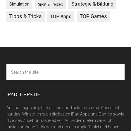
Strategie & Bildung
Simulation
Sport & Freizeit
Tipps & Tricks
TOP Games
TOP Apps
Footer
Search
the
site
...
IPAD-TIPPS.DE
Auf ipad-tipps.de gibt es Tipps und Tricks fürs iPad. Aber nicht
nur das! Wir stellen euch die besten iPad Apps und Games sowie
diverses Zubehör fürs iPad vor. Außerdem liefern wir euch
täglich brandheiße News rund um das Apple Tablet und haben