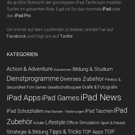
die größte Übersicht der günstigsten iPad Tarife zum mobilen
Surfen im gesamten Web. Egal ob für das normale
iPad
oder
das
iPad Pro
.
Um immer auf dem Laufenden zu bleiben, werdet Fan auf
Facebook
und folgt uns auf
Twitter
.
KATEGORIEN
Action & Adventure
Bildung & Studium
Autorennen
Dienstprogramme
Diverses Zubehör
Fitness &
Grafik & Fotografie
Gesundheit
Gesellschaftsspiele
FUN Games
iPad News
iPad Apps
iPad Games
iPad
iPad Schutzhüllen
iPad Taschen
iPad Ständer / Halterungen
Zubehör
Lifestyle
Office
Simulation
Kinder
Sport & Freizeit
Strategie & Bildung
Tipps & Tricks
TOP
TOP Apps