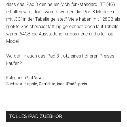
dass das iPad 3 den neuen Mobilfunkstandard LTE (4G)
erhalten wird, doch warum werden die iPad 3 Modelle nur
mit „3G“ in der Tabelle gelistet? Viele haben mit 128GB als
größte Speicherausstattung gerechnet, doch laut Tabelle
wären 64GB die Ausstattung für das neue und alte Top-
Modell.
Würdet ihr euch das iPad 3 trotz eines höheren Preises
kaufen?
Kategorie:
iPad News
Stichworte:
apple
,
Gerüchte
,
ipad
,
iPad3
,
preis
Seitenspalte
TOLLES IPAD ZUEBHÖR