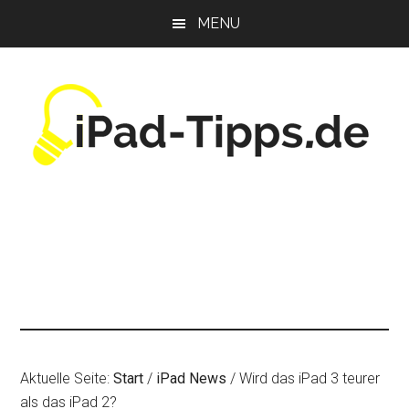
Zum
Zur
Zur
MENU
Inhalt
Seitenspalte
Fußzeile
springen
springen
springen
Aktuelle Seite:
Start
/
iPad News
/
Wird das iPad 3 teurer
als das iPad 2?