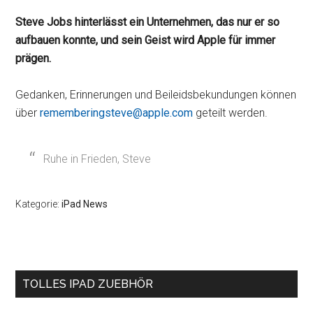
Steve Jobs hinterlässt ein Unternehmen, das nur er so
aufbauen konnte, und sein Geist wird Apple für immer
prägen.
Gedanken, Erinnerungen und Beileidsbekundungen können
über
rememberingsteve@apple.com
geteilt werden.
Ruhe in Frieden, Steve
Kategorie:
iPad News
Seitenspalte
TOLLES IPAD ZUEBHÖR