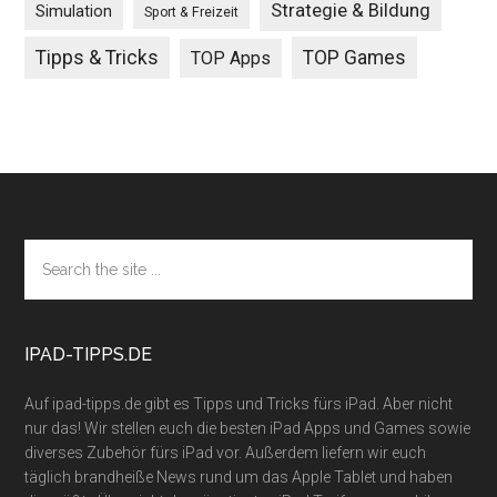
Strategie & Bildung
Simulation
Sport & Freizeit
Tipps & Tricks
TOP Games
TOP Apps
Footer
Search
the
site
...
IPAD-TIPPS.DE
Auf ipad-tipps.de gibt es Tipps und Tricks fürs iPad. Aber nicht
nur das! Wir stellen euch die besten iPad Apps und Games sowie
diverses Zubehör fürs iPad vor. Außerdem liefern wir euch
täglich brandheiße News rund um das Apple Tablet und haben