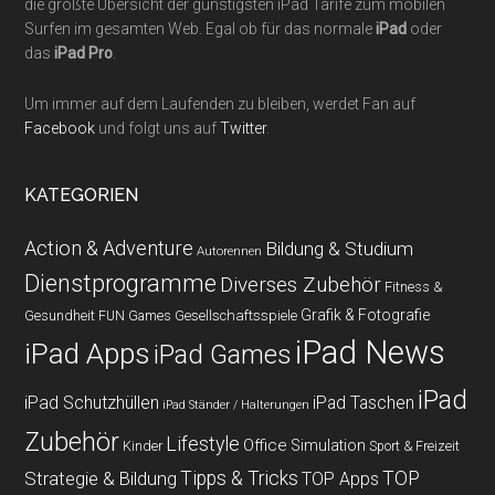
die größte Übersicht der günstigsten iPad Tarife zum mobilen
Surfen im gesamten Web. Egal ob für das normale
iPad
oder
das
iPad Pro
.
Um immer auf dem Laufenden zu bleiben, werdet Fan auf
Facebook
und folgt uns auf
Twitter
.
KATEGORIEN
Action & Adventure
Bildung & Studium
Autorennen
Dienstprogramme
Diverses Zubehör
Fitness &
Grafik & Fotografie
Gesundheit
Gesellschaftsspiele
FUN Games
iPad News
iPad Apps
iPad Games
iPad
iPad Schutzhüllen
iPad Taschen
iPad Ständer / Halterungen
Zubehör
Lifestyle
Office
Simulation
Kinder
Sport & Freizeit
Strategie & Bildung
Tipps & Tricks
TOP
TOP Apps