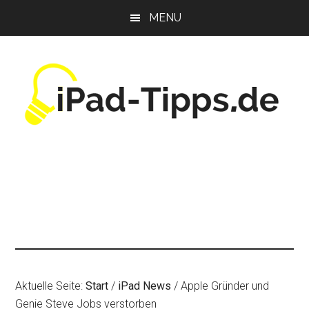
Zum
Zur
Zur
MENU
Inhalt
Seitenspalte
Fußzeile
springen
springen
springen
Aktuelle Seite:
Start
/
iPad News
/
Apple Gründer und
Genie Steve Jobs verstorben