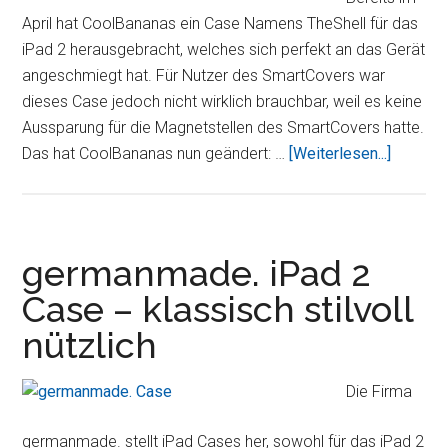
iPad
April hat CoolBananas ein Case Namens TheShell für das
im
iPad 2 herausgebracht, welches sich perfekt an das Gerät
Test
angeschmiegt hat. Für Nutzer des SmartCovers war
dieses Case jedoch nicht wirklich brauchbar, weil es keine
Aussparung für die Magnetstellen des SmartCovers hatte.
ÜberSma
Das hat CoolBananas nun geändert: …
[Weiterlesen...]
Cover
für
iPad
2
germanmade. iPad 2
–
Case – klassisch stilvoll
Kompati
nützlich
mit
SmartCo
Die Firma
germanmade. stellt iPad Cases her, sowohl für das iPad 2