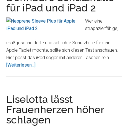
für iPad und iPad 2
Test
–
die
Wer eine
dünnste
strapazierfähige,
Lederhülle
der
maßgeschneiderte und schlichte Schutzhülle für sein
Welt
Apple Tablet möchte, sollte sich diesen Test anschauen.
Hier passt das iPad sogar mit anderen Taschen rein. …
ÜberNeoprene
[Weiterlesen...]
Sleeve
Plus
–
Dehnbare
Liselotta lässt
Schutzhülle
Frauenherzen höher
für
schlagen
iPad
und