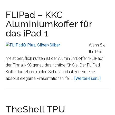
iPad
2
FLIPad – KKC
mit
Aluminiumkoffer für
Standfunktionen
das iPad 1
Wenn Sie
Ihr iPad
meist beruflich nutzen ist der Aluminiumkoffer "FLIPad"
der Firma KKC genau das richtige für Sie. Der FLIPad
Koffer bietet optimalen Schutz und ist zudem eine
ÜberFL
absolut elegante Präsentationshilfe. …
[Weiterlesen...]
–
KKC
Alumini
für
TheShell TPU
das