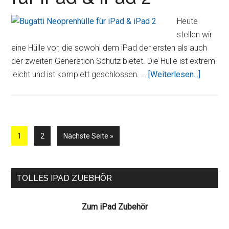
Schwarz
Heute
inkl.
stellen wir
Displayschutzfolie
eine Hülle vor, die sowohl dem iPad der ersten als auch
der zweiten Generation Schutz bietet. Die Hülle ist extrem
ÜberBug
leicht und ist komplett geschlossen. …
[Weiterlesen...]
Neopren
für
iPad
&
Seite
Seite
aufrufen
1
2
Nächste Seite
»
iPad
2
Seitenspalte
TOLLES IPAD ZUEBHÖR
Zum iPad Zubehör