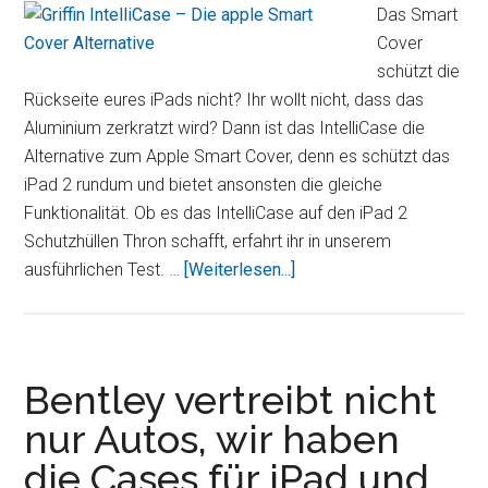
Smart
Das Smart
Cover
Cover
Alternativen
schützt die
Rückseite eures iPads nicht? Ihr wollt nicht, dass das
Aluminium zerkratzt wird? Dann ist das IntelliCase die
Alternative zum Apple Smart Cover, denn es schützt das
iPad 2 rundum und bietet ansonsten die gleiche
Funktionalität. Ob es das IntelliCase auf den iPad 2
Schutzhüllen Thron schafft, erfahrt ihr in unserem
ÜberGriffin
ausführlichen Test. …
[Weiterlesen...]
IntelliCase
für
iPad
2
Bentley vertreibt nicht
–
nur Autos, wir haben
Smart
die Cases für iPad und
Cover