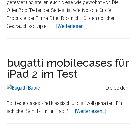
getestet und stellen euch diese wie gewohnt vor. Die
Otter Box "Defender Series" ist wie typisch für die
Produkte der Firma Otter Box nicht für den üblichen
ÜberOtter
Gebrauch konzipiert. …
[Weiterlesen...]
Box
„Defender
Series“
für
bugatti mobilecases für
das
iPad 2 im Test
iPad
2
Die beiden
Echtledercases sind klassisch und stilvoll gehalten. Ein
Überbugatti
schicker Schutz für ihr iPad 2. …
[Weiterlesen...]
mobilecases
für
iPad