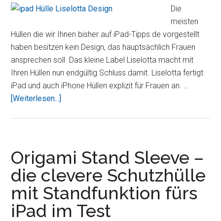
iPad
Die
2
meisten
Hüllen die wir Ihnen bisher auf iPad-Tipps.de vorgestellt
haben besitzen kein Design, das hauptsächlich Frauen
ansprechen soll. Das kleine Label Liselotta macht mit
Ihren Hüllen nun endgültig Schluss damit. Liselotta fertigt
iPad und auch iPhone Hüllen explizit für Frauen an. …
ÜberLiselotta
[Weiterlesen...]
lässt
Frauenherzen
höher
schlagen
Origami Stand Sleeve –
die clevere Schutzhülle
mit Standfunktion fürs
iPad im Test