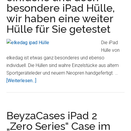
besondere iPad Hülle,
Art
sein
wir haben eine weiter
iPad
Hülle für Sie getestet
zu
schützen
Die iPad
Hülle von
elkedag ist etwas ganz besonderes und ebenso
individuell. Die Hüllen sind wahre Einzelstücke aus altem
Sportgeräteleder und neuem Neopren handgefertigt. …
ÜberSie
[Weiterlesen...]
suchen
eine
einfache
und
BeyzaCases iPad 2
doch
„Zero Series“ Case im
besondere