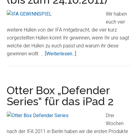
Cases
für
Wir haben
iPad
euch vier
und
weitere Hüllen von der IFA mitgebracht, die vier kurz
iPhone
vorgestellten Hüllen könnt Ihr gewinnen, wenn Ihr uns sagt
getestet
welche der Hüllen zu euch passt und warum ihr diese
ÜberIFA
gewinnen wollt. …
[Weiterlesen...]
Gewinnspiel
–
vier
Hüllen
Otter Box „Defender
zu
Series“ für das iPad 2
gewinnen
(bis
Drei
zum
Wochen
24.10.2011)
nach der IFA 2011 in Berlin haben wir die ersten Produkte