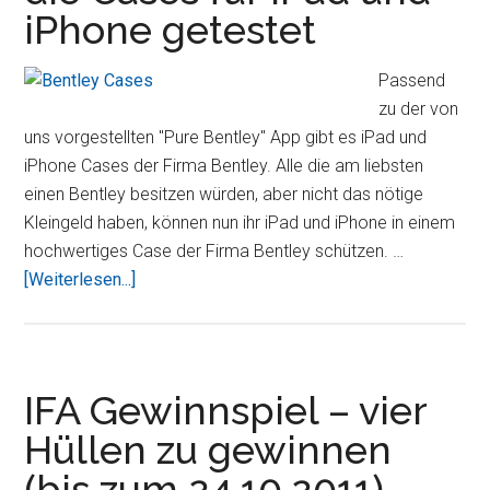
Alternative
iPhone getestet
im
Test
Passend
zu der von
uns vorgestellten "Pure Bentley" App gibt es iPad und
iPhone Cases der Firma Bentley. Alle die am liebsten
einen Bentley besitzen würden, aber nicht das nötige
Kleingeld haben, können nun ihr iPad und iPhone in einem
hochwertiges Case der Firma Bentley schützen. …
ÜberBentley
[Weiterlesen...]
vertreibt
nicht
nur
Autos,
IFA Gewinnspiel – vier
wir
Hüllen zu gewinnen
haben
(bis zum 24.10.2011)
die