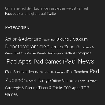
Um immer auf dem Laufenden zu bleiben, werdet Fan auf
Facebook
und folgt uns auf
Twitter
.
KATEGORIEN
Action & Adventure
Bildung & Studium
Autorennen
Dienstprogramme
Diverses Zubehör
Fitness &
Grafik & Fotografie
Gesundheit
Gesellschaftsspiele
FUN Games
iPad News
iPad Apps
iPad Games
iPad
iPad Schutzhüllen
iPad Taschen
iPad Ständer / Halterungen
Zubehör
Lifestyle
Office
Simulation
Kinder
Sport & Freizeit
Strategie & Bildung
Tipps & Tricks
TOP
TOP Apps
Games