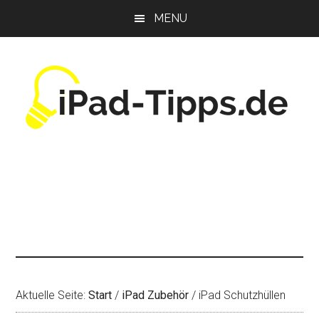
Zum
Zur
Zur
MENU
Inhalt
Seitenspalte
Fußzeile
springen
springen
springen
Aktuelle Seite:
Start
/
iPad Zubehör
/
iPad Schutzhüllen