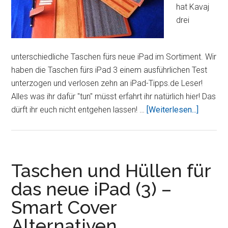
hat Kavaj
drei
unterschiedliche Taschen fürs neue iPad im Sortiment. Wir
haben die Taschen fürs iPad 3 einem ausführlichen Test
unterzogen und verlosen zehn an iPad-Tipps.de Leser!
Alles was ihr dafür "tun" müsst erfahrt ihr natürlich hier! Das
ÜberTES
dürft ihr euch nicht entgehen lassen! …
[Weiterlesen...]
Lederta
fürs
neue
iPad
Taschen und Hüllen für
von
das neue iPad (3) –
Kavaj
Smart Cover
(Update:
Gewinne
Alternativen