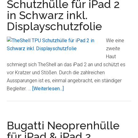
Schutzhülle für iPad 2
iPad
in Schwarz inkl.
1
Displayschutzfolie
Wie eine
zweite
Haut
schmiegt sich TheShell an das iPad 2 an und schützt es
vor Kratzer und Stößen. Durch die zahlreichen
Aussparungen ist es, einmal angebracht, ein ständiger
ÜberTheShell
Begleiter. …
[Weiterlesen...]
TPU
Schutzhülle
für
iPad
Bugatti Neoprenhülle
2
für iPad & iPad 2
in