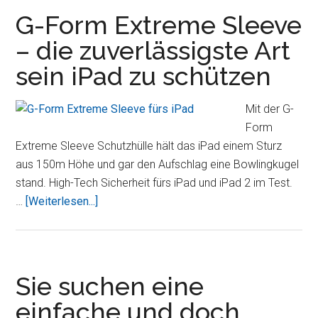
2
G-Form Extreme Sleeve
im
– die zuverlässigste Art
Test
sein iPad zu schützen
Mit der G-
Form
Extreme Sleeve Schutzhülle hält das iPad einem Sturz
aus 150m Höhe und gar den Aufschlag eine Bowlingkugel
stand. High-Tech Sicherheit fürs iPad und iPad 2 im Test.
ÜberG-
…
[Weiterlesen...]
Form
Extreme
Sleeve
–
Sie suchen eine
die
einfache und doch
zuverlässigste