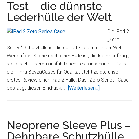
Test – die dünnste
iPad
Hülle,
Lederhülle der Welt
wir
haben
Die iPad 2
eine
„Zero
weiter
Series“ Schutzhülle ist die dünnste Lederhülle der Welt.
Hülle
Wer auf der Suche nach einer Hülle ist, die kaum aufträgt,
für
sollte sich unseren ausführlichen Test anschauen. Dass
Sie
die Firma BeyzaCases für Qualität steht zeigte unser
getestet
erstes Review einer iPad 2 Hülle. Das „Zero Series“ Case
ÜberBeyzaCases
bestätigt diesen Eindruck. …
[Weiterlesen...]
iPad
2
„Zero
Series“
Neoprene Sleeve Plus –
Case
Dehnbare Schutzhülle
im