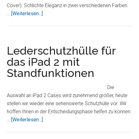
Cover). Schlichte Eleganz in zwei verschiedenen Farben.
ÜberDicota
…
[Weiterlesen...]
PadGuard
Prime
Series
Schutzhülle
Lederschutzhülle für
fürs
das iPad 2 mit
iPad
Standfunktionen
und
iPad
2
Die
Auswahl an iPad 2 Cases wird zunehmend größer, heute
stellen wir wieder eine sehenswerte Schutzhülle vor. Wir
hoffen Ihnen in der Entscheidungsphase helfen zu können.
ÜberLederschutzhülle
…
[Weiterlesen...]
für
das