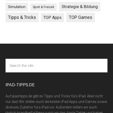
Strategie & Bildung
Simulation
Sport & Freizeit
Tipps & Tricks
TOP Games
TOP Apps
Footer
Search
the
site
...
IPAD-TIPPS.DE
Auf ipad-tipps.de gibt es Tipps und Tricks fürs iPad. Aber nicht
nur das! Wir stellen euch die besten iPad Apps und Games sowie
diverses Zubehör fürs iPad vor. Außerdem liefern wir euch
täglich brandheiße News rund um das Apple Tablet und haben