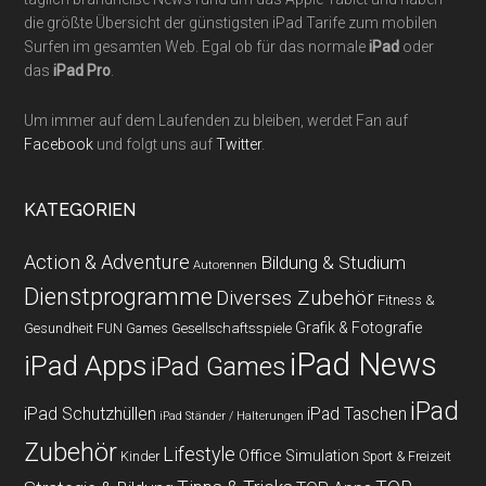
die größte Übersicht der günstigsten iPad Tarife zum mobilen
Surfen im gesamten Web. Egal ob für das normale
iPad
oder
das
iPad Pro
.
Um immer auf dem Laufenden zu bleiben, werdet Fan auf
Facebook
und folgt uns auf
Twitter
.
KATEGORIEN
Action & Adventure
Bildung & Studium
Autorennen
Dienstprogramme
Diverses Zubehör
Fitness &
Grafik & Fotografie
Gesundheit
Gesellschaftsspiele
FUN Games
iPad News
iPad Apps
iPad Games
iPad
iPad Schutzhüllen
iPad Taschen
iPad Ständer / Halterungen
Zubehör
Lifestyle
Office
Simulation
Kinder
Sport & Freizeit