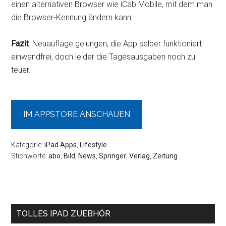
einen alternativen Browser wie iCab Mobile, mit dem man
die Browser-Kennung ändern kann.
Fazit
: Neuauflage gelungen, die App selber funktioniert
einwandfrei, doch leider die Tagesausgaben noch zu
teuer.
IM APPSTORE ANSCHAUEN
Kategorie:
iPad Apps
,
Lifestyle
Stichworte:
abo
,
Bild
,
News
,
Springer
,
Verlag
,
Zeitung
Seitenspalte
TOLLES IPAD ZUEBHÖR