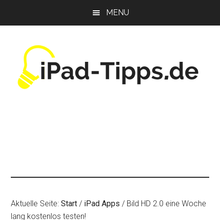
Zum
Zur
Zur
MENU
Inhalt
Seitenspalte
Fußzeile
springen
springen
springen
Aktuelle Seite:
Start
/
iPad Apps
/
Bild HD 2.0 eine Woche
lang kostenlos testen!