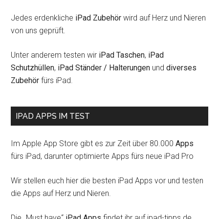
Jedes erdenkliche
iPad Zubehör
wird auf Herz und Nieren
von uns geprüft.
Unter anderem testen wir
iPad Taschen
,
iPad
Schutzhüllen
,
iPad Ständer / Halterungen
und
diverses
Zubehör
fürs iPad.
IPAD APPS IM TEST
Im Apple App Store gibt es zur Zeit über 80.000
Apps
fürs iPad, darunter optimierte Apps fürs neue iPad Pro
Wir stellen euch hier die besten iPad Apps vor und testen
die Apps auf Herz und Nieren.
Die „Must have“
iPad Apps
findet ihr auf ipad-tipps.de.