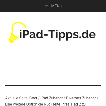
Zum
Zur
Zur
MENU
Inhalt
Seitenspalte
Fußzeile
springen
springen
springen
Aktuelle Seite:
Start
/
iPad Zubehör
/
Diverses Zubehör
/
Eine weitere Option die Rückseite Ihres iPad 2 zu