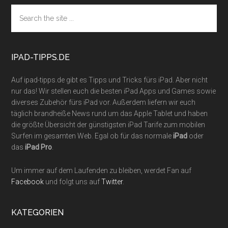
Footer
Search
the
site
...
IPAD-TIPPS.DE
Auf ipad-tipps.de gibt es Tipps und Tricks fürs iPad. Aber nicht
nur das! Wir stellen euch die besten iPad Apps und Games sowie
diverses Zubehör fürs iPad vor. Außerdem liefern wir euch
täglich brandheiße News rund um das Apple Tablet und haben
die größte Übersicht der günstigsten iPad Tarife zum mobilen
Surfen im gesamten Web. Egal ob für das normale
iPad
oder
das
iPad Pro
.
Um immer auf dem Laufenden zu bleiben, werdet Fan auf
Facebook
und folgt uns auf
Twitter
.
KATEGORIEN