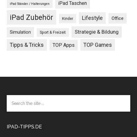
iPad Taschen
iPad Ständer / Halterungen
iPad Zubehör
Lifestyle
Office
Kinder
Strategie & Bildung
Simulation
Sport & Freizeit
Tipps & Tricks
TOP Games
TOP Apps
Footer
Search
the
site
...
IPAD-TIPPS.DE