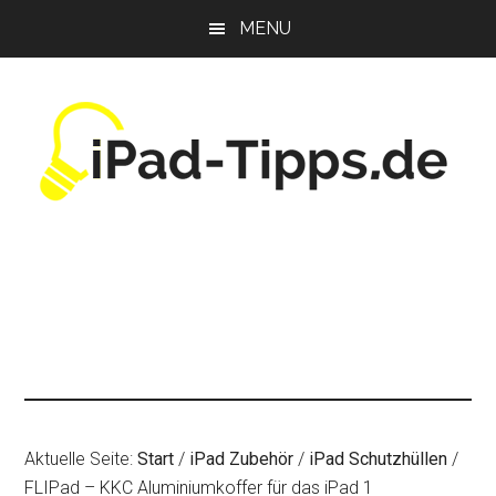
Zum
Zur
Zur
MENU
Inhalt
Seitenspalte
Fußzeile
springen
springen
springen
Aktuelle Seite:
Start
/
iPad Zubehör
/
iPad Schutzhüllen
/
FLIPad – KKC Aluminiumkoffer für das iPad 1