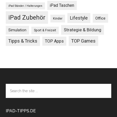
iPad Taschen
iPad Ständer / Halterungen
iPad Zubehör
Lifestyle
Office
Kinder
Strategie & Bildung
Simulation
Sport & Freizeit
Tipps & Tricks
TOP Games
TOP Apps
Footer
Search
the
site
...
IPAD-TIPPS.DE