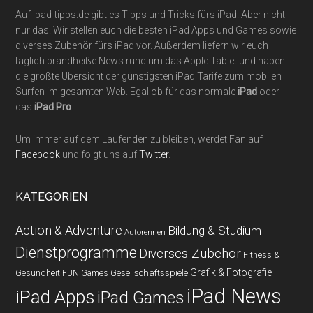
Auf ipad-tipps.de gibt es Tipps und Tricks fürs iPad. Aber nicht
nur das! Wir stellen euch die besten iPad Apps und Games sowie
diverses Zubehör fürs iPad vor. Außerdem liefern wir euch
täglich brandheiße News rund um das Apple Tablet und haben
die größte Übersicht der günstigsten iPad Tarife zum mobilen
Surfen im gesamten Web. Egal ob für das normale
iPad
oder
das
iPad Pro
.
Um immer auf dem Laufenden zu bleiben, werdet Fan auf
Facebook
und folgt uns auf
Twitter
.
KATEGORIEN
Action & Adventure
Bildung & Studium
Autorennen
Dienstprogramme
Diverses Zubehör
Fitness &
Grafik & Fotografie
Gesundheit
Gesellschaftsspiele
FUN Games
iPad News
iPad Apps
iPad Games