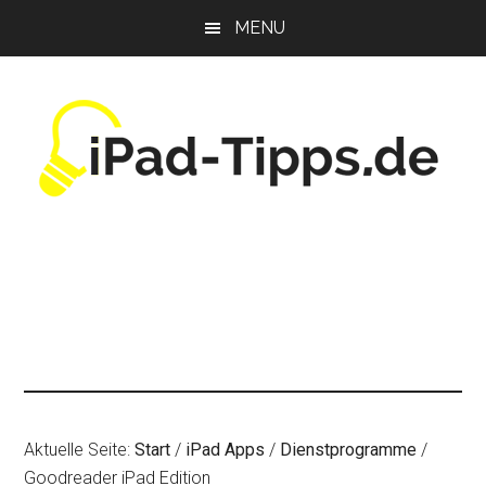
Zum
Zur
Zur
MENU
Inhalt
Seitenspalte
Fußzeile
springen
springen
springen
Aktuelle Seite:
Start
/
iPad Apps
/
Dienstprogramme
/
Goodreader iPad Edition