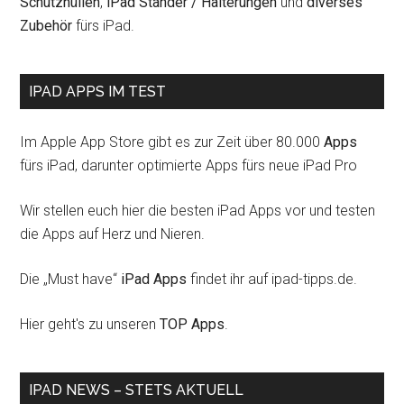
Schutzhüllen
,
iPad Ständer / Halterungen
und
diverses
Zubehör
fürs iPad.
IPAD APPS IM TEST
Im Apple App Store gibt es zur Zeit über 80.000
Apps
fürs iPad, darunter optimierte Apps fürs neue iPad Pro
Wir stellen euch hier die besten iPad Apps vor und testen
die Apps auf Herz und Nieren.
Die „Must have“
iPad Apps
findet ihr auf ipad-tipps.de.
Hier geht's zu unseren
TOP Apps
.
IPAD NEWS – STETS AKTUELL