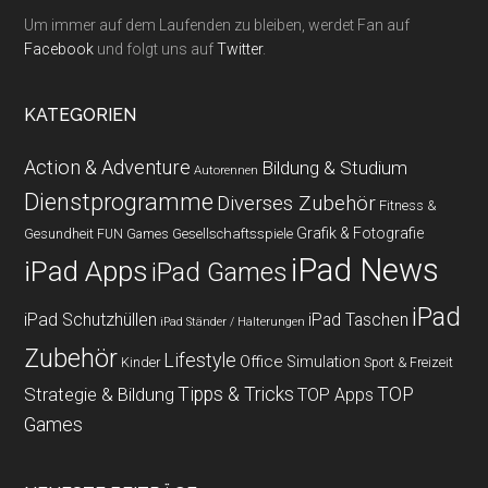
Um immer auf dem Laufenden zu bleiben, werdet Fan auf
Facebook
und folgt uns auf
Twitter
.
KATEGORIEN
Action & Adventure
Bildung & Studium
Autorennen
Dienstprogramme
Diverses Zubehör
Fitness &
Grafik & Fotografie
Gesundheit
Gesellschaftsspiele
FUN Games
iPad News
iPad Apps
iPad Games
iPad
iPad Schutzhüllen
iPad Taschen
iPad Ständer / Halterungen
Zubehör
Lifestyle
Office
Simulation
Kinder
Sport & Freizeit
Strategie & Bildung
Tipps & Tricks
TOP
TOP Apps
Games