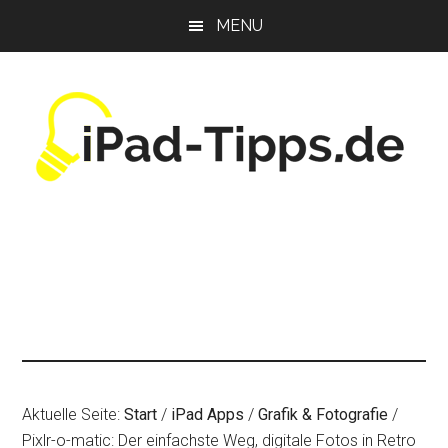
Zum
Zur
Zur
MENU
Inhalt
Seitenspalte
Fußzeile
springen
springen
springen
Aktuelle Seite:
Start
/
iPad Apps
/
Grafik & Fotografie
/
Pixlr-o-matic: Der einfachste Weg, digitale Fotos in Retro