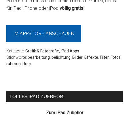
Pixlr-o-matic muss man nämlich nichts bezahlen, der ist
für iPad, iPhone oder iPod
völlig gratis!
IM APPSTORE ANSCHAUEN
Kategorie:
Grafik & Fotografie
,
iPad Apps
Stichworte:
bearbeitung
,
belichtung
,
Bilder
,
Effekte
,
Filter
,
Fotos
,
rahmen
,
Retro
Seitenspalte
TOLLES IPAD ZUEBHÖR
Zum iPad Zubehör