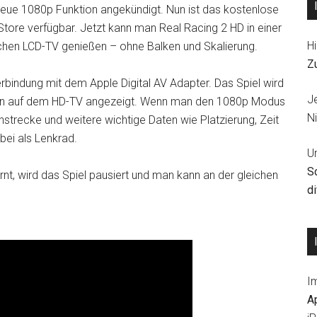
neue 1080p Funktion angekündigt. Nun ist das kostenlose
tore verfügbar. Jetzt kann man Real Racing 2 HD in einer
Hi
chen LCD-TV genießen – ohne Balken und Skalierung.
Z
Verbindung mit dem Apple Digital AV Adapter. Das Spiel wird
J
ken auf dem HD-TV angezeigt. Wenn man den 1080p Modus
Ni
nstrecke und weitere wichtige Daten wie Platzierung, Zeit
bei als Lenkrad.
U
S
, wird das Spiel pausiert und man kann an der gleichen
d
I
A