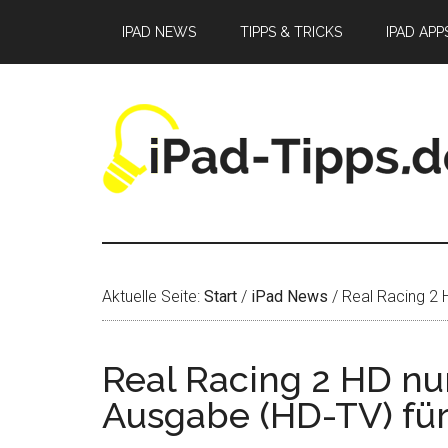
Zum
Zur
Zur
IPAD NEWS
TIPPS & TRICKS
IPAD APP
Inhalt
Seitenspalte
Fußzeile
springen
springen
springen
Aktuelle Seite:
Start
/
iPad News
/
Real Racing 2 H
Real Racing 2 HD nu
Ausgabe (HD-TV) für