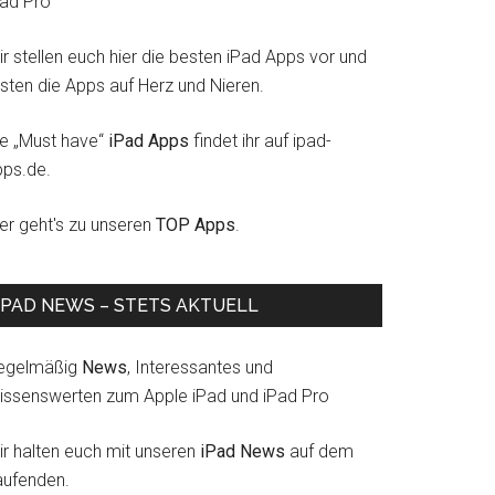
Pad Pro
r stellen euch hier die besten iPad Apps vor und
esten die Apps auf Herz und Nieren.
ie „Must have“
iPad Apps
findet ihr auf ipad-
pps.de.
ier geht's zu unseren
TOP Apps
.
IPAD NEWS – STETS AKTUELL
egelmäßig
News
, Interessantes und
issenswerten zum Apple iPad und iPad Pro
ir halten euch mit unseren
iPad News
auf dem
aufenden.