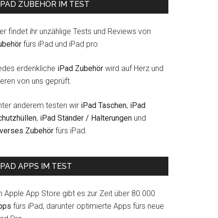
IPAD ZUBEHÖR IM TEST
er findet ihr unzählige Tests und Reviews von
ubehör
fürs iPad und iPad pro
edes erdenkliche
iPad Zubehör
wird auf Herz und
eren von uns geprüft.
nter anderem testen wir
iPad Taschen
,
iPad
chutzhüllen
,
iPad Ständer / Halterungen
und
iverses Zubehör
fürs iPad.
IPAD APPS IM TEST
m Apple App Store gibt es zur Zeit über 80.000
pps
fürs iPad, darunter optimierte Apps fürs neue