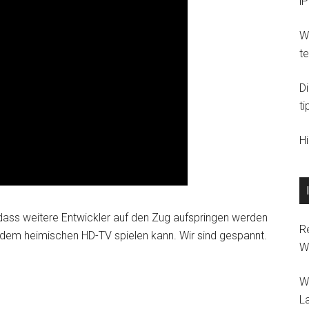
i
Wi
t
D
ti
H
 dass weitere Entwickler auf den Zug aufspringen werden
R
em heimischen HD-TV spielen kann. Wir sind gespannt.
W
W
L