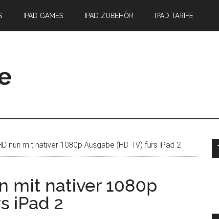
S
IPAD GAMES
IPAD ZUBEHÖR
IPAD TARIFE
S
D nun mit nativer 1080p Ausgabe (HD-TV) fürs iPad 2
n mit nativer 1080p
s iPad 2