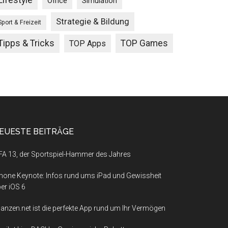
Lifestyle
Office
Simulation
Strategie & Bildung
Sport & Freizeit
Tipps & Tricks
TOP Games
TOP Apps
EUESTE BEITRÄGE
FA 13, der Sportspiel-Hammer des Jahres
hone Keynote: Infos rund ums iPad und Gewissheit
er iOS 6
nanzen.net ist die perfekte App rund um Ihr Vermögen