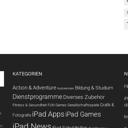
KATEGORIEN
N
FI
Action & Adventure
Bildung & Studium
Autorennen
Dienstprogramme
Diverses Zubehör
iP
Grafik &
üb
Fitness & Gesundheit
Gesellschaftsspiele
FUN Games
iPad Apps
iPad Games
r
Fotografie
fi
iPad News
em
iPad Schutzhüllen