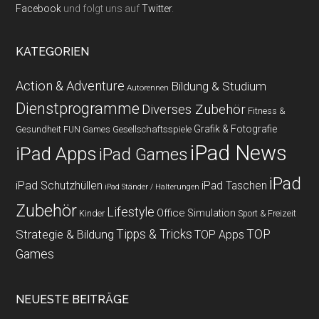
Facebook
und folgt uns auf
Twitter
.
KATEGORIEN
Action & Adventure
Bildung & Studium
Autorennen
Dienstprogramme
Diverses Zubehör
Fitness &
Grafik & Fotografie
Gesundheit
Gesellschaftsspiele
FUN Games
iPad News
iPad Apps
iPad Games
iPad
iPad Schutzhüllen
iPad Taschen
iPad Ständer / Halterungen
Zubehör
Lifestyle
Office
Simulation
Kinder
Sport & Freizeit
Strategie & Bildung
Tipps & Tricks
TOP
TOP Apps
Games
NEUESTE BEITRÄGE