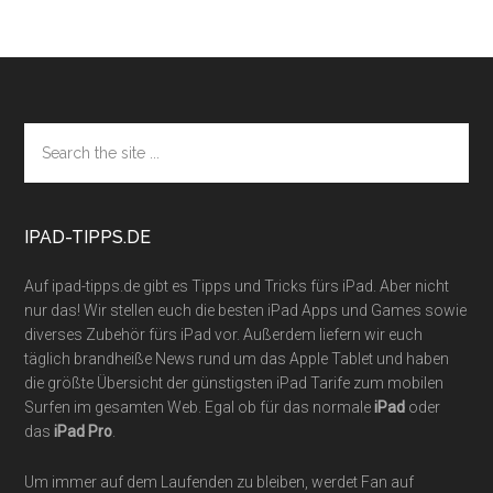
Footer
Search
the
site
...
IPAD-TIPPS.DE
Auf ipad-tipps.de gibt es Tipps und Tricks fürs iPad. Aber nicht
nur das! Wir stellen euch die besten iPad Apps und Games sowie
diverses Zubehör fürs iPad vor. Außerdem liefern wir euch
täglich brandheiße News rund um das Apple Tablet und haben
die größte Übersicht der günstigsten iPad Tarife zum mobilen
Surfen im gesamten Web. Egal ob für das normale
iPad
oder
das
iPad Pro
.
Um immer auf dem Laufenden zu bleiben, werdet Fan auf