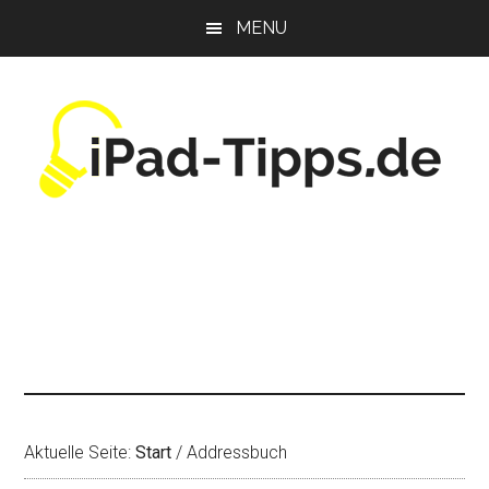
Zum
Zur
Zur
MENU
Inhalt
Seitenspalte
Fußzeile
springen
springen
springen
Aktuelle Seite:
Start
/
Addressbuch