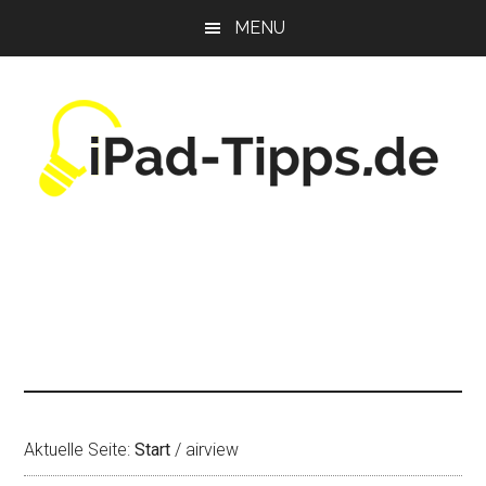
Zum
Zur
Zur
MENU
Inhalt
Seitenspalte
Fußzeile
springen
springen
springen
Aktuelle Seite:
Start
/
airview