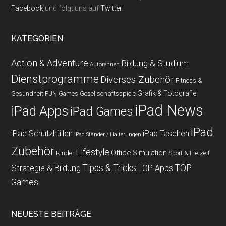
Facebook
und folgt uns auf
Twitter
.
KATEGORIEN
Action & Adventure
Bildung & Studium
Autorennen
Dienstprogramme
Diverses Zubehör
Fitness &
Grafik & Fotografie
Gesundheit
Gesellschaftsspiele
FUN Games
iPad News
iPad Apps
iPad Games
iPad
iPad Schutzhüllen
iPad Taschen
iPad Ständer / Halterungen
Zubehör
Lifestyle
Office
Simulation
Kinder
Sport & Freizeit
Strategie & Bildung
Tipps & Tricks
TOP
TOP Apps
Games
NEUESTE BEITRÄGE