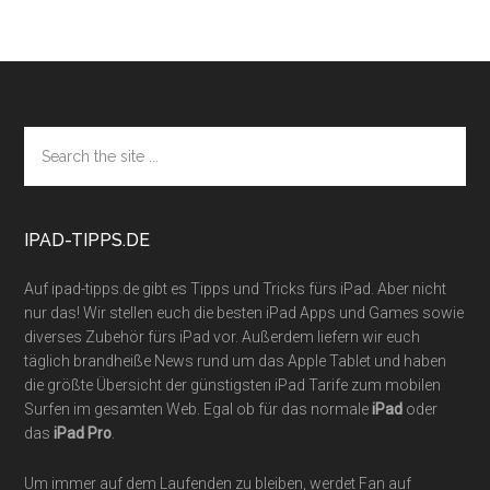
Footer
Search
the
site
...
IPAD-TIPPS.DE
Auf ipad-tipps.de gibt es Tipps und Tricks fürs iPad. Aber nicht
nur das! Wir stellen euch die besten iPad Apps und Games sowie
diverses Zubehör fürs iPad vor. Außerdem liefern wir euch
täglich brandheiße News rund um das Apple Tablet und haben
die größte Übersicht der günstigsten iPad Tarife zum mobilen
Surfen im gesamten Web. Egal ob für das normale
iPad
oder
das
iPad Pro
.
Um immer auf dem Laufenden zu bleiben, werdet Fan auf