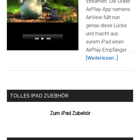
streamen. Die Gratis
AirPlay-App namens
AirView füllt nun
genau diese Lücke
und macht aus
eurem iPad einen
AirPlay-Empfänger. …
ÜberAirVi
[Weiterlesen...]
Universal
App
macht
eure
Seitenspalte
TOLLES IPAD ZUEBHÖR
iOS
Geräte
Zum iPad Zubehör
zum
Airplay
Empfänge