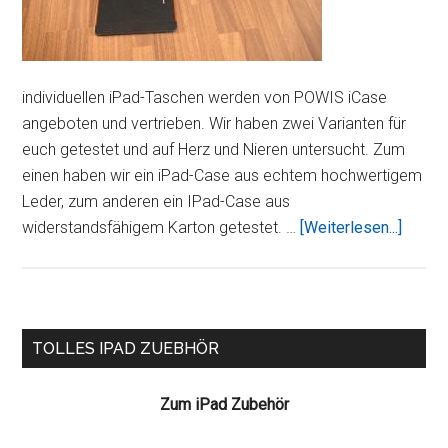
individuellen iPad-Taschen werden von POWIS iCase
angeboten und vertrieben. Wir haben zwei Varianten für
euch getestet und auf Herz und Nieren untersucht. Zum
einen haben wir ein iPad-Case aus echtem hochwertigem
Leder, zum anderen ein IPad-Case aus
Über
widerstandsfähigem Karton getestet. …
[Weiterlesen...]
iCase
–
aus
Leder
Seitenspalte
TOLLES IPAD ZUEBHÖR
oder
im
Zum iPad Zubehör
antik
Buchd