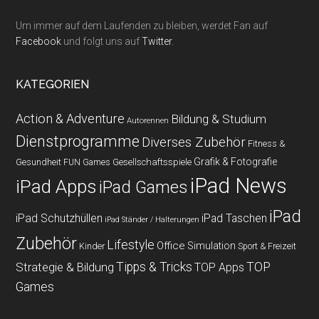
Um immer auf dem Laufenden zu bleiben, werdet Fan auf
Facebook
und folgt uns auf
Twitter
.
KATEGORIEN
Action & Adventure
Bildung & Studium
Autorennen
Dienstprogramme
Diverses Zubehör
Fitness &
Grafik & Fotografie
Gesundheit
Gesellschaftsspiele
FUN Games
iPad News
iPad Apps
iPad Games
iPad
iPad Schutzhüllen
iPad Taschen
iPad Ständer / Halterungen
Zubehör
Lifestyle
Office
Simulation
Kinder
Sport & Freizeit
Strategie & Bildung
Tipps & Tricks
TOP
TOP Apps
Games