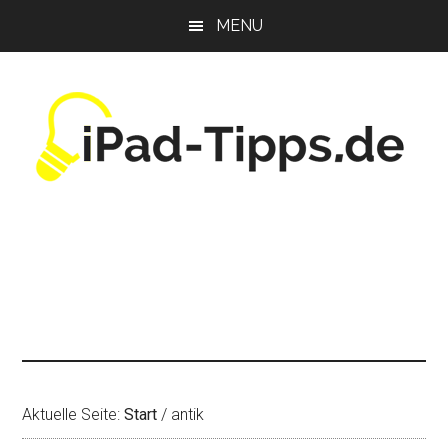
Zum
Zur
Zur
MENU
Inhalt
Seitenspalte
Fußzeile
springen
springen
springen
Aktuelle Seite:
Start
/
antik