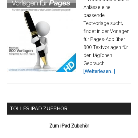
Anlässe eine
passende
Textvorlage sucht,
findet in der Vorlagen
für Pages-App über
800 Textvorlagen für
den täglichen
Gebrauch. …
ÜberVorla
[Weiterlesen...]
für
Pages
–
800
Seitenspalte
TOLLES IPAD ZUEBHÖR
Textvorlag
übersichtli
Zum iPad Zubehör
zusammen
in