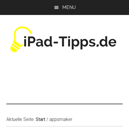
Zum
Zur
Zur
MENU
Inhalt
Seitenspalte
Fußzeile
springen
springen
springen
Aktuelle Seite:
Start
/
appsmaker