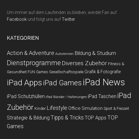
Um immer auf dem Laufenden zu bleiben, werdet Fan auf
Facebook
und folgt uns auf
Twitter
.
KATEGORIEN
Action & Adventure
Bildung & Studium
Autorennen
Dienstprogramme
Diverses Zubehör
Fitness &
Grafik & Fotografie
Gesundheit
Gesellschaftsspiele
FUN Games
iPad News
iPad Apps
iPad Games
iPad
iPad Schutzhüllen
iPad Taschen
iPad Ständer / Halterungen
Zubehör
Lifestyle
Office
Simulation
Kinder
Sport & Freizeit
Strategie & Bildung
Tipps & Tricks
TOP
TOP Apps
Games