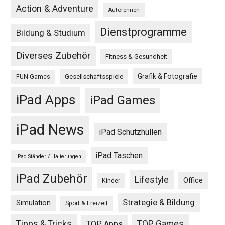
Action & Adventure
Autorennen
Dienstprogramme
Bildung & Studium
Diverses Zubehör
Fitness & Gesundheit
Grafik & Fotografie
Gesellschaftsspiele
FUN Games
iPad Apps
iPad Games
iPad News
iPad Schutzhüllen
iPad Taschen
iPad Ständer / Halterungen
iPad Zubehör
Lifestyle
Office
Kinder
Strategie & Bildung
Simulation
Sport & Freizeit
Tipps & Tricks
TOP Games
TOP Apps