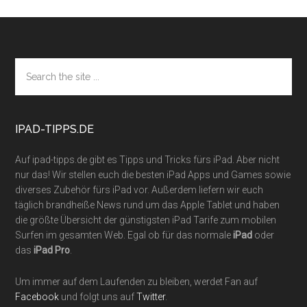
Footer
Search
the
site
...
IPAD-TIPPS.DE
Auf ipad-tipps.de gibt es Tipps und Tricks fürs iPad. Aber nicht
nur das! Wir stellen euch die besten iPad Apps und Games sowie
diverses Zubehör fürs iPad vor. Außerdem liefern wir euch
täglich brandheiße News rund um das Apple Tablet und haben
die größte Übersicht der günstigsten iPad Tarife zum mobilen
Surfen im gesamten Web. Egal ob für das normale
iPad
oder
das
iPad Pro
.
Um immer auf dem Laufenden zu bleiben, werdet Fan auf
Facebook
und folgt uns auf
Twitter
.