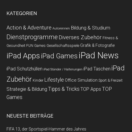
KATEGORIEN
Action & Adventure
Bildung & Studium
Autorennen
Dienstprogramme
Diverses Zubehör
Fitness &
Grafik & Fotografie
Gesundheit
Gesellschaftsspiele
FUN Games
iPad News
iPad Apps
iPad Games
iPad
iPad Schutzhüllen
iPad Taschen
iPad Ständer / Halterungen
Zubehör
Lifestyle
Office
Simulation
Kinder
Sport & Freizeit
Strategie & Bildung
Tipps & Tricks
TOP
TOP Apps
Games
NEUESTE BEITRÄGE
FIFA 13, der Sportspiel-Hammer des Jahres