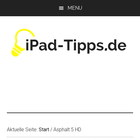
Zum
Zur
Zur
MENU
Inhalt
Seitenspalte
Fußzeile
springen
springen
springen
Aktuelle Seite:
Start
/
Asphalt 5 HD