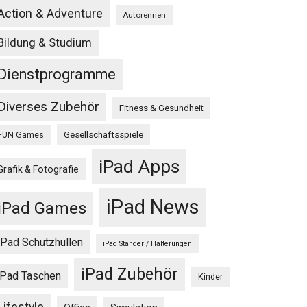
Action & Adventure
Autorennen
Bildung & Studium
Dienstprogramme
Diverses Zubehör
Fitness & Gesundheit
Gesellschaftsspiele
FUN Games
iPad Apps
Grafik & Fotografie
iPad News
iPad Games
iPad Schutzhüllen
iPad Ständer / Halterungen
iPad Zubehör
iPad Taschen
Kinder