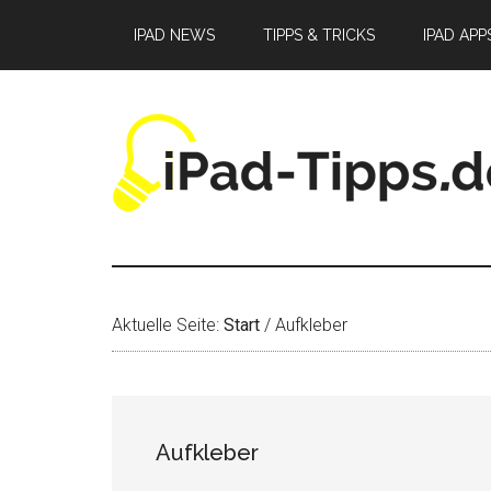
Zum
Zur
Zur
IPAD NEWS
TIPPS & TRICKS
IPAD APP
Inhalt
Seitenspalte
Fußzeile
springen
springen
springen
Aktuelle Seite:
Start
/
Aufkleber
Aufkleber