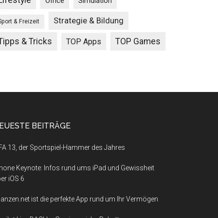
Lifestyle
Office
Simulation
Strategie & Bildung
Sport & Freizeit
Tipps & Tricks
TOP Games
TOP Apps
EUESTE BEITRÄGE
FA 13, der Sportspiel-Hammer des Jahres
hone Keynote: Infos rund ums iPad und Gewissheit
er iOS 6
nanzen.net ist die perfekte App rund um Ihr Vermögen