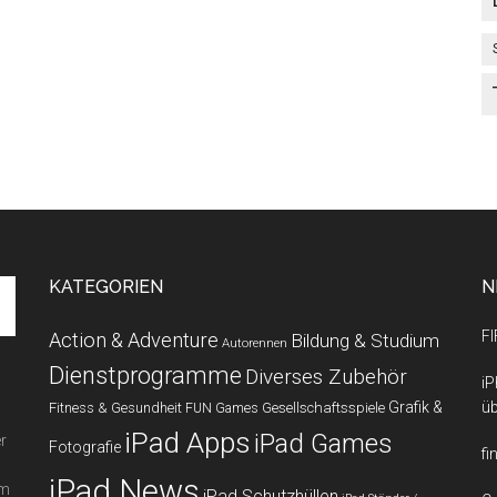
KATEGORIEN
N
FI
Action & Adventure
Bildung & Studium
Autorennen
Dienstprogramme
Diverses Zubehör
iP
Grafik &
üb
Fitness & Gesundheit
Gesellschaftsspiele
FUN Games
iPad Apps
iPad Games
r
Fotografie
fi
iPad News
em
iPad Schutzhüllen