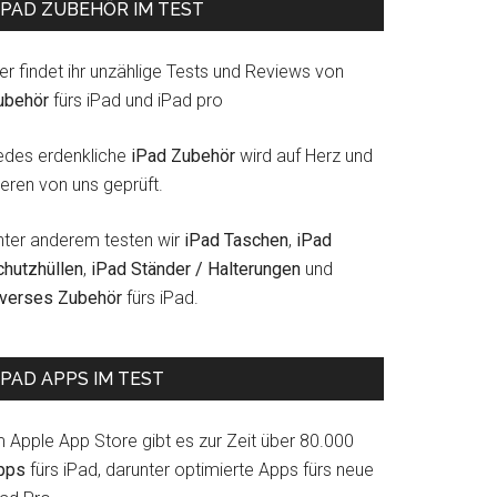
IPAD ZUBEHÖR IM TEST
er findet ihr unzählige Tests und Reviews von
ubehör
fürs iPad und iPad pro
edes erdenkliche
iPad Zubehör
wird auf Herz und
eren von uns geprüft.
nter anderem testen wir
iPad Taschen
,
iPad
chutzhüllen
,
iPad Ständer / Halterungen
und
iverses Zubehör
fürs iPad.
IPAD APPS IM TEST
m Apple App Store gibt es zur Zeit über 80.000
pps
fürs iPad, darunter optimierte Apps fürs neue