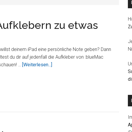
Hi
Aufklebern zu etwas
Z
J
Ni
willst deinem iPad eine persönliche Note geben? Dann
ltest du dir auf jedenfall die Aufkleber von :blueMac
U
ÜberMach
schauen! …
[Weiterlesen...]
S
dein
d
iPad
mit
Aufklebern
zu
etwas
I
besonderem!
A