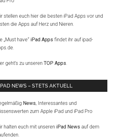
Pad Pro
r stellen euch hier die besten iPad Apps vor und
esten die Apps auf Herz und Nieren.
ie „Must have“
iPad Apps
findet ihr auf ipad-
pps.de.
ier geht's zu unseren
TOP Apps
.
IPAD NEWS – STETS AKTUELL
egelmäßig
News
, Interessantes und
issenswerten zum Apple iPad und iPad Pro
ir halten euch mit unseren
iPad News
auf dem
aufenden.