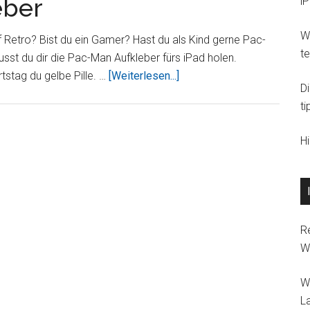
eber
i
Wi
f Retro? Bist du ein Gamer? Hast du als Kind gerne Pac-
t
usst du dir die Pac-Man Aufkleber fürs iPad holen.
ÜberPac-
stag du gelbe Pille. …
[Weiterlesen...]
D
Man
ti
iPad
Aufkleber
H
R
W
W
L