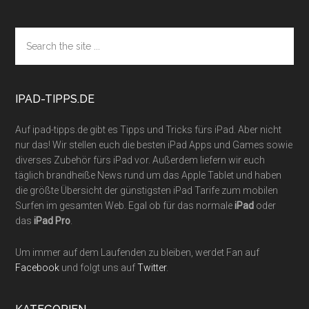
Footer
Search
the
site
...
IPAD-TIPPS.DE
Auf ipad-tipps.de gibt es Tipps und Tricks fürs iPad. Aber nicht
nur das! Wir stellen euch die besten iPad Apps und Games sowie
diverses Zubehör fürs iPad vor. Außerdem liefern wir euch
täglich brandheiße News rund um das Apple Tablet und haben
die größte Übersicht der günstigsten iPad Tarife zum mobilen
Surfen im gesamten Web. Egal ob für das normale
iPad
oder
das
iPad Pro
.
Um immer auf dem Laufenden zu bleiben, werdet Fan auf
Facebook
und folgt uns auf
Twitter
.