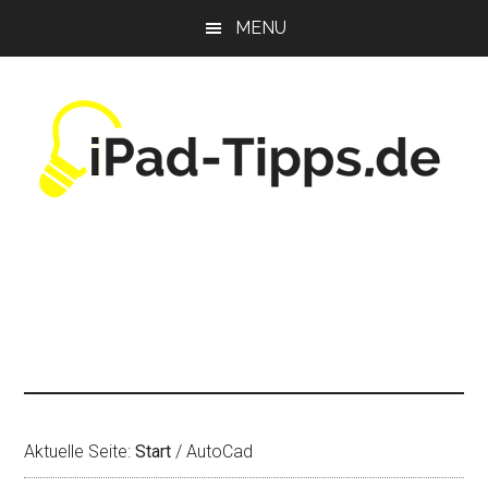
Zum
Zur
Zur
MENU
Inhalt
Seitenspalte
Fußzeile
springen
springen
springen
Aktuelle Seite:
Start
/
AutoCad