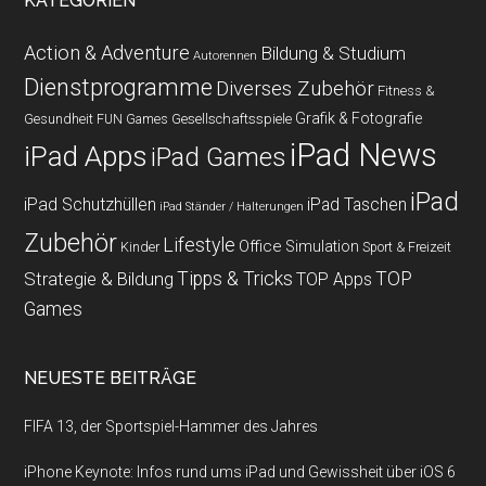
KATEGORIEN
Action & Adventure
Bildung & Studium
Autorennen
Dienstprogramme
Diverses Zubehör
Fitness &
Grafik & Fotografie
Gesundheit
Gesellschaftsspiele
FUN Games
iPad News
iPad Apps
iPad Games
iPad
iPad Schutzhüllen
iPad Taschen
iPad Ständer / Halterungen
Zubehör
Lifestyle
Office
Simulation
Kinder
Sport & Freizeit
Strategie & Bildung
Tipps & Tricks
TOP
TOP Apps
Games
NEUESTE BEITRÄGE
FIFA 13, der Sportspiel-Hammer des Jahres
iPhone Keynote: Infos rund ums iPad und Gewissheit über iOS 6