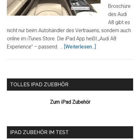
Broschüre
des Audi
A8 gibt es
nicht nur beim Autohändler des Vertrauens, sondern auch
online im iTunes Store. Die iPad App heißt „Audi A8
ÜberDer
Experience“ – passend. …
[Weiterlesen...]
Audi
A8
auf
dem
Seitenspalte
TOLLES IPAD ZUEBHÖR
iPad
Zum iPad Zubehör
IPAD ZUBEHÖR IM TEST