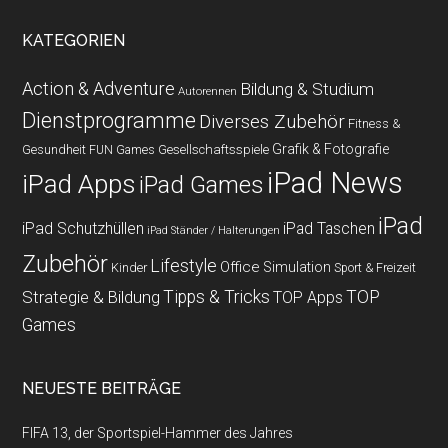
KATEGORIEN
Action & Adventure
Bildung & Studium
Autorennen
Dienstprogramme
Diverses Zubehör
Fitness &
Grafik & Fotografie
Gesundheit
Gesellschaftsspiele
FUN Games
iPad News
iPad Apps
iPad Games
iPad
iPad Schutzhüllen
iPad Taschen
iPad Ständer / Halterungen
Zubehör
Lifestyle
Office
Simulation
Kinder
Sport & Freizeit
Strategie & Bildung
Tipps & Tricks
TOP
TOP Apps
Games
NEUESTE BEITRÄGE
FIFA 13, der Sportspiel-Hammer des Jahres