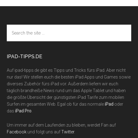
Footer
Search
the
site
...
IPAD-TIPPS.DE
Auf ipad-tipps.de gibt es Tipps und Tricks fürs iPad. Aber nicht
nur das! Wir stellen euch die besten iPad Apps und Games sowie
diverses Zubehör fürs iPad vor. Außerdem liefern wir euch
täglich brandheiße News rund um das Apple Tablet und haben
die größte Übersicht der günstigsten iPad Tarife zum mobilen
Surfen im gesamten Web. Egal ob für das normale
iPad
oder
das
iPad Pro
.
Um immer auf dem Laufenden zu bleiben, werdet Fan auf
Facebook
und folgt uns auf
Twitter
.