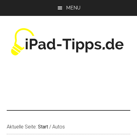
Zum
Zur
Zur
MENU
Inhalt
Seitenspalte
Fußzeile
springen
springen
springen
Aktuelle Seite:
Start
/
Autos