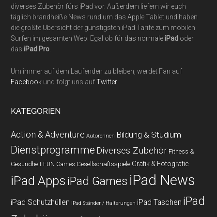
diverses Zubehör fürs iPad vor. Außerdem liefern wir euch
täglich brandheiße News rund um das Apple Tablet und haben
die größte Übersicht der günstigsten iPad Tarife zum mobilen
Surfen im gesamten Web. Egal ob für das normale
iPad
oder
das
iPad Pro
.
Um immer auf dem Laufenden zu bleiben, werdet Fan auf
Facebook
und folgt uns auf
Twitter
.
KATEGORIEN
Action & Adventure
Bildung & Studium
Autorennen
Dienstprogramme
Diverses Zubehör
Fitness &
Grafik & Fotografie
Gesundheit
Gesellschaftsspiele
FUN Games
iPad News
iPad Apps
iPad Games
iPad
iPad Schutzhüllen
iPad Taschen
iPad Ständer / Halterungen