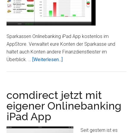
Sparkassen Onlinebanking iPad App kostenlos im
AppStore. Verwaltet eure Konten der Sparkasse und
haltet auch Konten andere Finanzdienstleister im
ÜberSparkassen
Überblick. …
[Weiterlesen...]
Onlinebanking
jetzt
auf
dem
comdirect jetzt mit
iPad
eigener Onlinebanking
möglich
iPad App
Seit gestern ist es