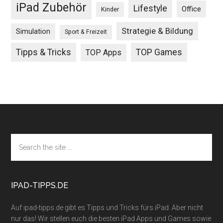
iPad Zubehör
Lifestyle
Office
Kinder
Strategie & Bildung
Simulation
Sport & Freizeit
Tipps & Tricks
TOP Games
TOP Apps
Footer
Search
the
site
...
IPAD-TIPPS.DE
Auf ipad-tipps.de gibt es Tipps und Tricks fürs iPad. Aber nicht
nur das! Wir stellen euch die besten iPad Apps und Games sowie