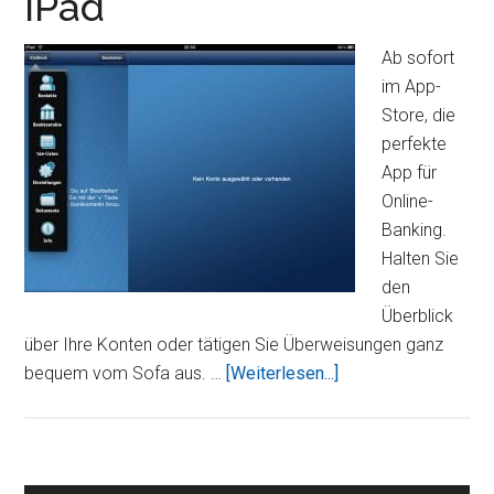
iPad
Ab sofort
im App-
Store, die
perfekte
App für
Online-
Banking.
Halten Sie
den
Überblick
über Ihre Konten oder tätigen Sie Überweisungen ganz
ÜberiOutBank
bequem vom Sofa aus. …
[Weiterlesen...]
–
Onlinebanking
auf
dem