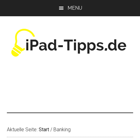
Zum
Zur
Zur
MENU
Inhalt
Seitenspalte
Fußzeile
springen
springen
springen
Aktuelle Seite:
Start
/
Banking