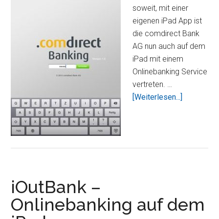
soweit, mit einer
eigenen iPad App ist
die comdirect Bank
AG nun auch auf dem
iPad mit einem
Onlinebanking Service
vertreten. …
Übercomdi
[Weiterlesen...]
jetzt
mit
eigener
Onlinebank
iPad
App
iOutBank –
Onlinebanking auf dem