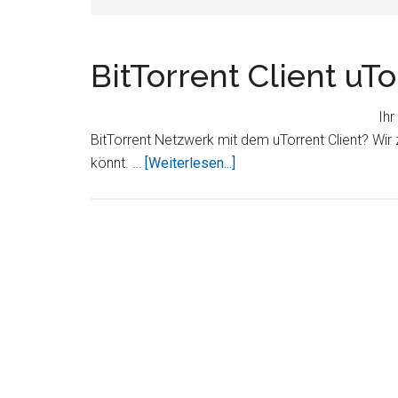
BitTorrent Client uT
Ihr
BitTorrent Netzwerk mit dem uTorrent Client? Wir 
ÜberBitTorrent
könnt. …
[Weiterlesen...]
Client
uTorrent
auf
dem
iPad