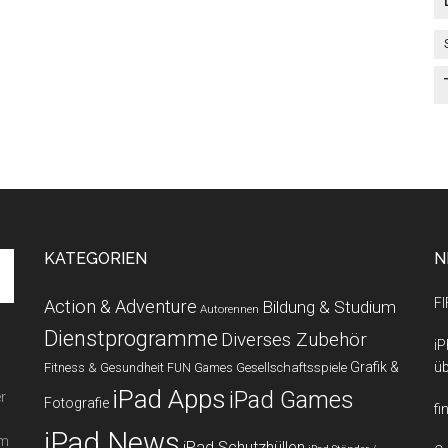
KATEGORIEN
N
FI
Action & Adventure
Bildung & Studium
Autorennen
Dienstprogramme
Diverses Zubehör
iP
Grafik &
üb
Fitness & Gesundheit
Gesellschaftsspiele
FUN Games
iPad Apps
iPad Games
r
Fotografie
fi
iPad News
em
iPad Schutzhüllen