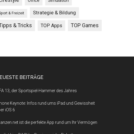
Lifestyle
Office
Simulation
Strategie & Bildung
Sport & Freizeit
Tipps & Tricks
TOP Games
TOP Apps
EUESTE BEITRÄGE
FA 13, der Sportspiel-Hammer des Jahres
hone Keynote: Infos rund ums iPad und Gewissheit
er iOS 6
nanzen.net ist die perfekte App rund um Ihr Vermögen