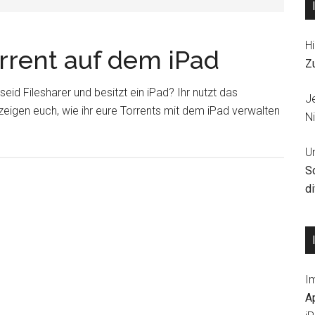
Hi
orrent auf dem iPad
Z
 seid Filesharer und besitzt ein iPad? Ihr nutzt das
J
zeigen euch, wie ihr eure Torrents mit dem iPad verwalten
Ni
U
S
d
I
A