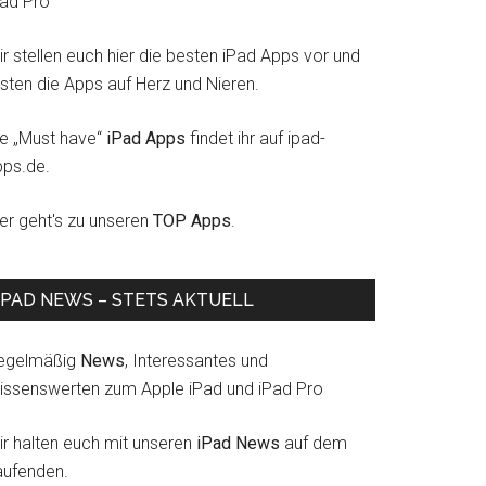
Pad Pro
r stellen euch hier die besten iPad Apps vor und
esten die Apps auf Herz und Nieren.
ie „Must have“
iPad Apps
findet ihr auf ipad-
pps.de.
ier geht's zu unseren
TOP Apps
.
IPAD NEWS – STETS AKTUELL
egelmäßig
News
, Interessantes und
issenswerten zum Apple iPad und iPad Pro
ir halten euch mit unseren
iPad News
auf dem
aufenden.