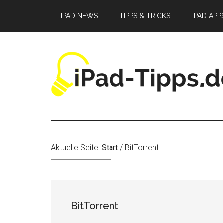
Zum
Zur
Zur
IPAD NEWS
TIPPS & TRICKS
IPAD APP
Inhalt
Seitenspalte
Fußzeile
springen
springen
springen
Aktuelle Seite:
Start
/
BitTorrent
BitTorrent