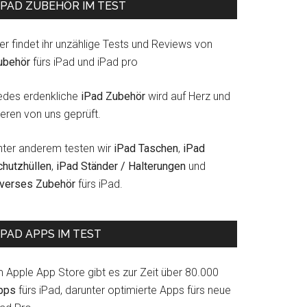
IPAD ZUBEHÖR IM TEST
er findet ihr unzählige Tests und Reviews von
ubehör
fürs iPad und iPad pro
edes erdenkliche
iPad Zubehör
wird auf Herz und
eren von uns geprüft.
nter anderem testen wir
iPad Taschen
,
iPad
chutzhüllen
,
iPad Ständer / Halterungen
und
iverses Zubehör
fürs iPad.
IPAD APPS IM TEST
m Apple App Store gibt es zur Zeit über 80.000
pps
fürs iPad, darunter optimierte Apps fürs neue