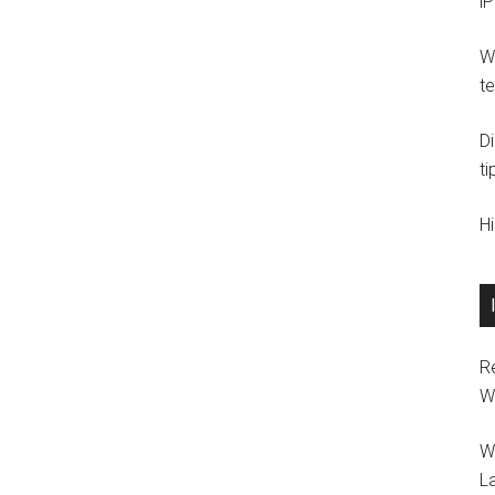
i
Wi
t
D
ti
H
R
W
W
L