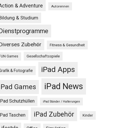
Action & Adventure
Autorennen
Bildung & Studium
Dienstprogramme
Diverses Zubehör
Fitness & Gesundheit
Gesellschaftsspiele
FUN Games
iPad Apps
Grafik & Fotografie
iPad News
iPad Games
iPad Schutzhüllen
iPad Ständer / Halterungen
iPad Zubehör
iPad Taschen
Kinder