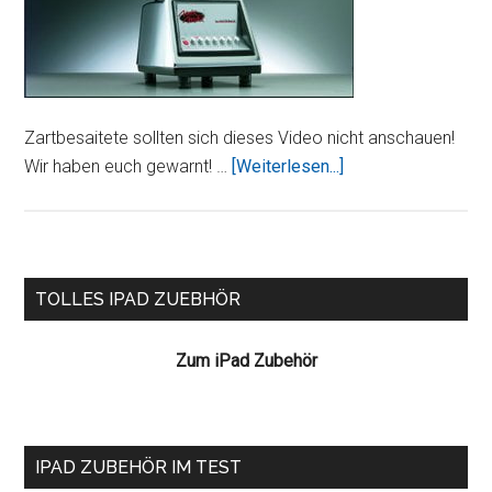
Zartbesaitete sollten sich dieses Video nicht anschauen!
ÜberiPad
Wir haben euch gewarnt! …
[Weiterlesen...]
2:
Ab
in
den
Seitenspalte
TOLLES IPAD ZUEBHÖR
Mixer
Zum iPad Zubehör
IPAD ZUBEHÖR IM TEST