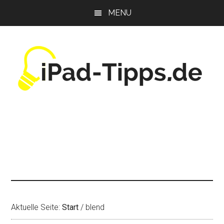
Zum
Zur
Zur
MENU
Inhalt
Seitenspalte
Fußzeile
springen
springen
springen
Aktuelle Seite:
Start
/
blend