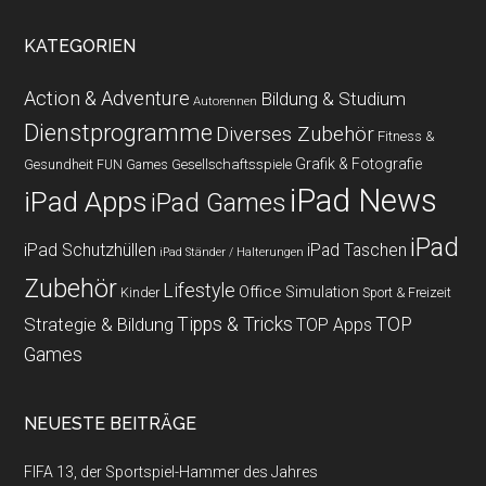
KATEGORIEN
Action & Adventure
Bildung & Studium
Autorennen
Dienstprogramme
Diverses Zubehör
Fitness &
Grafik & Fotografie
Gesundheit
Gesellschaftsspiele
FUN Games
iPad News
iPad Apps
iPad Games
iPad
iPad Schutzhüllen
iPad Taschen
iPad Ständer / Halterungen
Zubehör
Lifestyle
Office
Simulation
Kinder
Sport & Freizeit
Strategie & Bildung
Tipps & Tricks
TOP
TOP Apps
Games
NEUESTE BEITRÄGE
FIFA 13, der Sportspiel-Hammer des Jahres