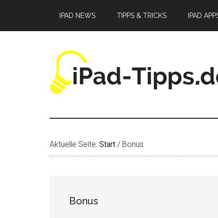
Zum
Zur
Zur
IPAD NEWS
TIPPS & TRICKS
IPAD APP
Inhalt
Seitenspalte
Fußzeile
springen
springen
springen
Aktuelle Seite:
Start
/
Bonus
Bonus