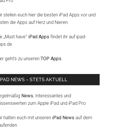
Pad Pro
r stellen euch hier die besten iPad Apps vor und
esten die Apps auf Herz und Nieren.
ie „Must have“
iPad Apps
findet ihr auf ipad-
pps.de.
ier geht's zu unseren
TOP Apps
.
IPAD NEWS – STETS AKTUELL
egelmäßig
News
, Interessantes und
issenswerten zum Apple iPad und iPad Pro
ir halten euch mit unseren
iPad News
auf dem
aufenden.