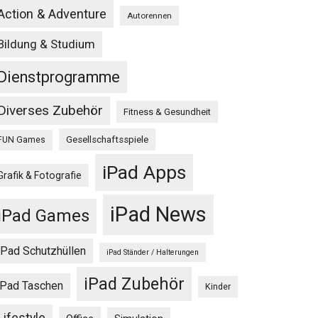
Action & Adventure
Autorennen
Bildung & Studium
Dienstprogramme
Diverses Zubehör
Fitness & Gesundheit
Gesellschaftsspiele
FUN Games
iPad Apps
Grafik & Fotografie
iPad News
iPad Games
iPad Schutzhüllen
iPad Ständer / Halterungen
iPad Zubehör
iPad Taschen
Kinder