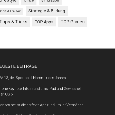
Lifestyle
Office
Simulation
Strategie & Bildung
Sport & Freizeit
Tipps & Tricks
TOP Games
TOP Apps
EUESTE BEITRÄGE
FA 13, der Sportspiel-Hammer des Jahres
hone Keynote: Infos rund ums iPad und Gewissheit
er iOS 6
nanzen.net ist die perfekte App rund um Ihr Vermögen