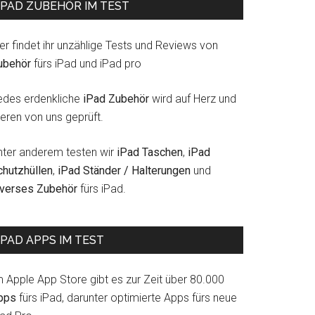
IPAD ZUBEHÖR IM TEST
er findet ihr unzählige Tests und Reviews von
ubehör
fürs iPad und iPad pro
edes erdenkliche
iPad Zubehör
wird auf Herz und
eren von uns geprüft.
nter anderem testen wir
iPad Taschen
,
iPad
chutzhüllen
,
iPad Ständer / Halterungen
und
iverses Zubehör
fürs iPad.
IPAD APPS IM TEST
m Apple App Store gibt es zur Zeit über 80.000
pps
fürs iPad, darunter optimierte Apps fürs neue