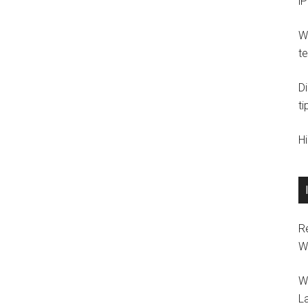
i
Wi
t
D
ti
H
R
W
W
L