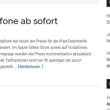
Hi
fone ab sofort
Z
J
Ni
afone hat heute die Preise für die iPad-Datentarife
ändert. Im Apple Online Store sowie auf Vodafones
U
mepage wurden die Preise kommentarlos aktualisiert.
S
de Tarifoptionen sind nun 5€ günstiger als zuvor
d
ÜberiPad-
gestellt. …
[Weiterlesen...]
Tarife
von
Vodafone
ab
I
sofort
A
günstiger