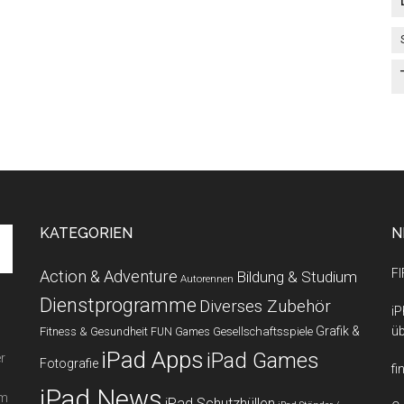
KATEGORIEN
N
FI
Action & Adventure
Bildung & Studium
Autorennen
Dienstprogramme
Diverses Zubehör
iP
Grafik &
üb
Fitness & Gesundheit
Gesellschaftsspiele
FUN Games
iPad Apps
iPad Games
r
Fotografie
fi
iPad News
em
iPad Schutzhüllen