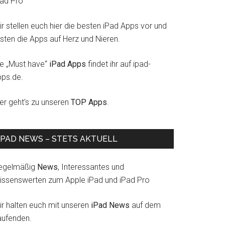
Pad Pro
r stellen euch hier die besten iPad Apps vor und
esten die Apps auf Herz und Nieren.
ie „Must have“
iPad Apps
findet ihr auf ipad-
pps.de.
ier geht's zu unseren
TOP Apps
.
IPAD NEWS – STETS AKTUELL
egelmäßig
News
, Interessantes und
issenswerten zum Apple iPad und iPad Pro
ir halten euch mit unseren
iPad News
auf dem
aufenden.