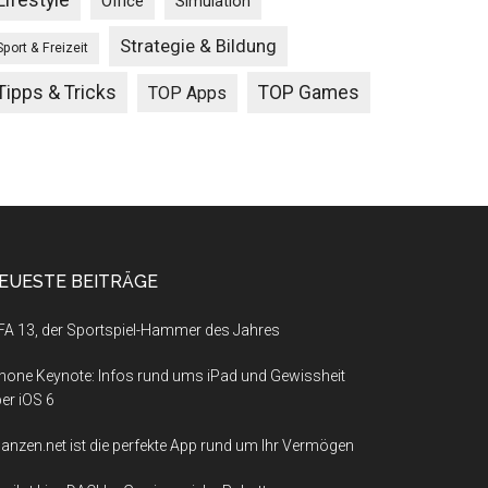
Lifestyle
Office
Simulation
Strategie & Bildung
Sport & Freizeit
Tipps & Tricks
TOP Games
TOP Apps
EUESTE BEITRÄGE
FA 13, der Sportspiel-Hammer des Jahres
hone Keynote: Infos rund ums iPad und Gewissheit
er iOS 6
nanzen.net ist die perfekte App rund um Ihr Vermögen