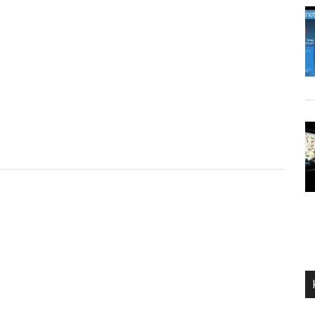
Finger
+
iPad
+
App
Brushes
=
Kunst