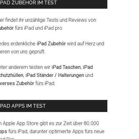
IPAD ZUBEHÖR IM TEST
er findet ihr unzählige Tests und Reviews von
ubehör
fürs iPad und iPad pro
edes erdenkliche
iPad Zubehör
wird auf Herz und
eren von uns geprüft.
nter anderem testen wir
iPad Taschen
,
iPad
chutzhüllen
,
iPad Ständer / Halterungen
und
iverses Zubehör
fürs iPad.
IPAD APPS IM TEST
m Apple App Store gibt es zur Zeit über 80.000
pps
fürs iPad, darunter optimierte Apps fürs neue