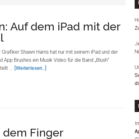
Hi
n: Auf dem iPad mit der
Z
l
J
Ni
 Grafiker Shawn Harris hat nur mit seinem iPad und der
d App Brushes ein Musik Video für die Band „Blush“
U
ÜberMusik
tellt. …
[Weiterlesen...]
S
Video
d
erstellen:
Auf
dem
iPad
mit
I
der
t dem Finger
A
App