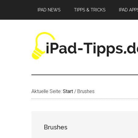
Zum
Zur
Zur
IPAD NEWS
TIPPS & TRICKS
IPAD APP
Inhalt
Seitenspalte
Fußzeile
springen
springen
springen
Aktuelle Seite:
Start
/
Brushes
Brushes