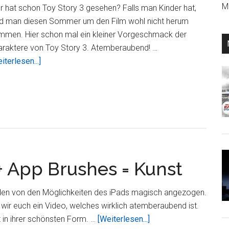
Mi
 hat schon Toy Story 3 gesehen? Falls man Kinder hat,
rd man diesen Sommer um den Film wohl nicht herum
mmen. Hier schon mal ein kleiner Vorgeschmack der
araktere von Toy Story 3. Atemberaubend! …
ÜberVideo:
iterlesen...]
Finger
+
iPad
+
App
Brushes
=
 + App Brushes = Kunst
Kunst²
den von den Möglichkeiten des iPads magisch angezogen.
wir euch ein Video, welches wirklich atemberaubend ist.
ÜberVideo:
t in ihrer schönsten Form. …
[Weiterlesen...]