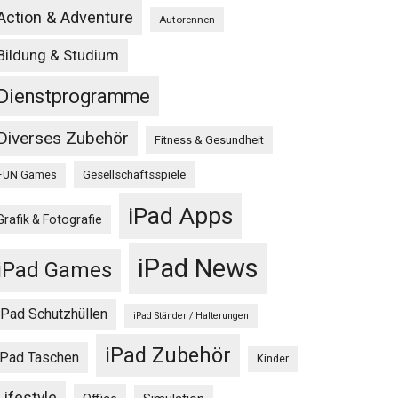
Action & Adventure
Autorennen
Bildung & Studium
Dienstprogramme
Diverses Zubehör
Fitness & Gesundheit
Gesellschaftsspiele
FUN Games
iPad Apps
Grafik & Fotografie
iPad News
iPad Games
iPad Schutzhüllen
iPad Ständer / Halterungen
iPad Zubehör
iPad Taschen
Kinder