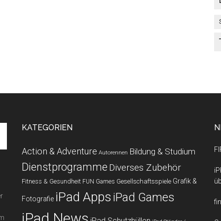
KATEGORIEN
N
FI
Action & Adventure
Bildung & Studium
Autorennen
Dienstprogramme
Diverses Zubehör
iP
Grafik &
üb
Fitness & Gesundheit
Gesellschaftsspiele
FUN Games
iPad Apps
iPad Games
r
Fotografie
fi
iPad News
em
iPad Schutzhüllen