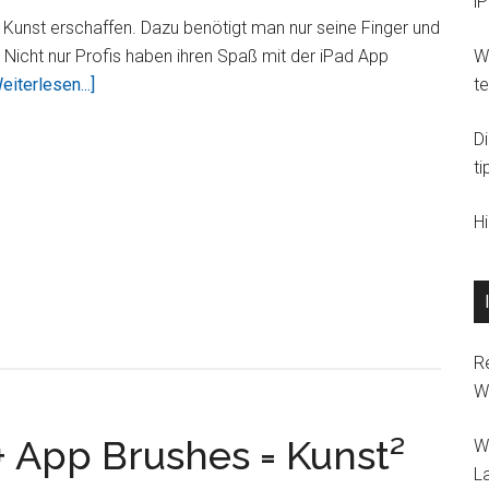
i
Brushes
 Kunst erschaffen. Dazu benötigt man nur seine Finger und
–
 Nicht nur Profis haben ihren Spaß mit der iPad App
Wi
genial
ÜberBrushes
eiterlesen...]
t
–
D
malen
ti
mit
dem
H
Finger
R
W
 + App Brushes = Kunst²
W
L