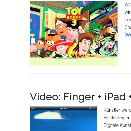
Wer
wi
ko
Ch
[We
Video: Finger + iPad
Künstler wer
Heute zeigen 
Digitale Kuns