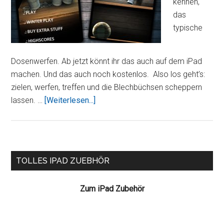
kennen,
das
typische
Dosenwerfen. Ab jetzt könnt ihr das auch auf dem iPad
machen. Und das auch noch kostenlos. Also los geht’s:
zielen, werfen, treffen und die Blechbüchsen scheppern
ÜberCan
lassen. …
[Weiterlesen...]
Knockdown
–
Dosenwerfen
für
Seitenspalte
TOLLES IPAD ZUEBHÖR
das
iPad
Zum iPad Zubehör