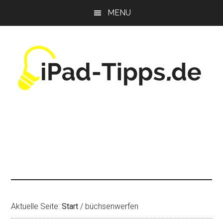
Zum
Zur
Zur
MENU
Inhalt
Seitenspalte
Fußzeile
springen
springen
springen
Aktuelle Seite:
Start
/
büchsenwerfen