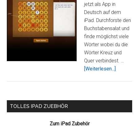
jetzt als App in
Deutsch auf dem
iPad. Durchforste den
Buchstabensalat und
finde möglichst viele
Wörter wobei du die
Wörter Kreuz und
Quer verbindest. …
ÜberKreuz
[Weiterlesen...]
und
Quer,
der
bekannte
Seitenspalte
TOLLES IPAD ZUEBHÖR
Zeitungskl
nun
Zum iPad Zubehör
auf
dem