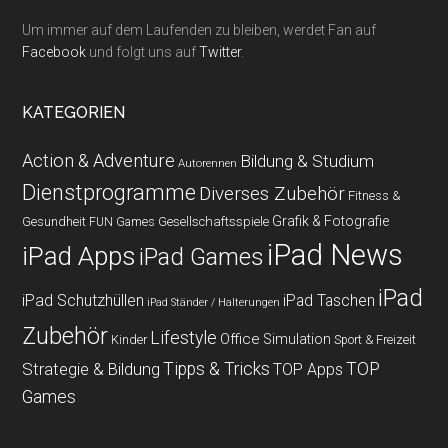
Um immer auf dem Laufenden zu bleiben, werdet Fan auf
Facebook
und folgt uns auf
Twitter
.
KATEGORIEN
Action & Adventure
Bildung & Studium
Autorennen
Dienstprogramme
Diverses Zubehör
Fitness &
Grafik & Fotografie
Gesundheit
Gesellschaftsspiele
FUN Games
iPad News
iPad Apps
iPad Games
iPad
iPad Schutzhüllen
iPad Taschen
iPad Ständer / Halterungen
Zubehör
Lifestyle
Office
Simulation
Kinder
Sport & Freizeit
Strategie & Bildung
Tipps & Tricks
TOP
TOP Apps
Games