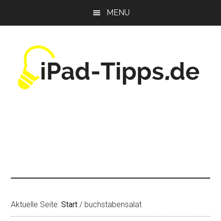
Zum
Zur
Zur
MENU
Inhalt
Seitenspalte
Fußzeile
springen
springen
springen
Aktuelle Seite:
Start
/
buchstabensalat