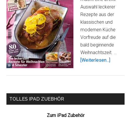
Auswahl leckerer
Rezepte aus der
klassischen und
modernen Küche
Vorfreude auf die
bald beginnende
Weihnachtszeit. …
ÜberLeck
[Weiterlesen...]
Christmas
Special
–
unkompliz
Seitenspalte
Rezepte
TOLLES IPAD ZUEBHÖR
zur
Weihnacht
Zum iPad Zubehör