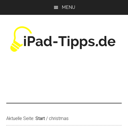
Zum
Zur
Zur
MENU
Inhalt
Seitenspalte
Fußzeile
springen
springen
springen
Aktuelle Seite:
Start
/
christmas