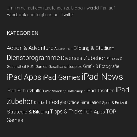
Um immer auf dem Laufenden zu bleiben, werdet Fan auf
Facebook
und folgt uns auf
Twitter
.
KATEGORIEN
Action & Adventure
Bildung & Studium
Autorennen
Dienstprogramme
Diverses Zubehör
Fitness &
Grafik & Fotografie
Gesundheit
Gesellschaftsspiele
FUN Games
iPad News
iPad Apps
iPad Games
iPad
iPad Schutzhüllen
iPad Taschen
iPad Ständer / Halterungen
Zubehör
Lifestyle
Office
Simulation
Kinder
Sport & Freizeit
Strategie & Bildung
Tipps & Tricks
TOP
TOP Apps
Games