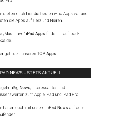
Pad Pro
en
r stellen euch hier die besten iPad Apps vor und
esten die Apps auf Herz und Nieren.
ie „Must have“
iPad Apps
findet ihr auf ipad-
pps.de.
ier geht's zu unseren
TOP Apps
.
IPAD NEWS – STETS AKTUELL
egelmäßig
News
, Interessantes und
issenswerten zum Apple iPad und iPad Pro
ir halten euch mit unseren
iPad News
auf dem
aufenden.