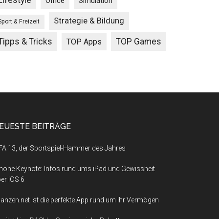
Lifestyle
Office
Simulation
Strategie & Bildung
Sport & Freizeit
Tipps & Tricks
TOP Games
TOP Apps
EUESTE BEITRÄGE
FA 13, der Sportspiel-Hammer des Jahres
hone Keynote: Infos rund ums iPad und Gewissheit
er iOS 6
nanzen.net ist die perfekte App rund um Ihr Vermögen