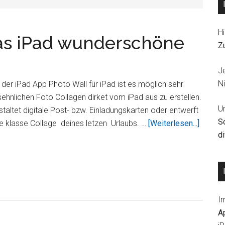
Hi
das iPad wunderschöne
Z
J
Ni
 der iPad App Photo Wall für iPad ist es möglich sehr
ehnlichen Foto Collagen dirket vom iPad aus zu erstellen.
U
taltet digitale Post- bzw. Einladungskarten oder entwerft
S
ÜberMi
e klasse Collage deines letzen Urlaubs. …
[Weiterlesen...]
d
Photo
Wall
für
das
iPad
I
wunder
A
Collag