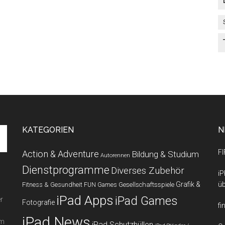
KATEGORIEN
N
FI
Action & Adventure
Bildung & Studium
Autorennen
Dienstprogramme
Diverses Zubehör
iP
Grafik &
üb
Fitness & Gesundheit
Gesellschaftsspiele
FUN Games
iPad Apps
iPad Games
r
Fotografie
fi
iPad News
em
iPad Schutzhüllen