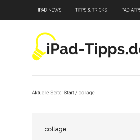
Zum
Zur
Zur
IPAD NEWS
TIPPS & TRICKS
IPAD APP
Inhalt
Seitenspalte
Fußzeile
springen
springen
springen
Aktuelle Seite:
Start
/
collage
collage