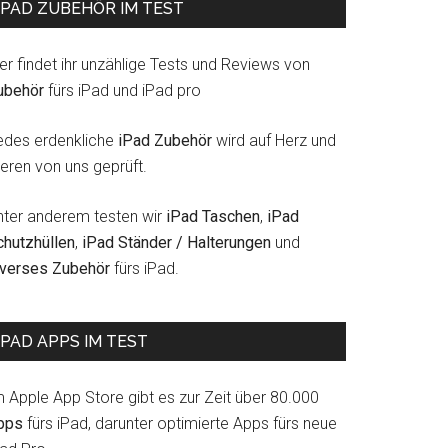
IPAD ZUBEHÖR IM TEST
er findet ihr unzählige Tests und Reviews von
ubehör
fürs iPad und iPad pro
edes erdenkliche
iPad Zubehör
wird auf Herz und
eren von uns geprüft.
nter anderem testen wir
iPad Taschen
,
iPad
chutzhüllen
,
iPad Ständer / Halterungen
und
t
iverses Zubehör
fürs iPad.
IPAD APPS IM TEST
m Apple App Store gibt es zur Zeit über 80.000
schöne
pps
fürs iPad, darunter optimierte Apps fürs neue
en