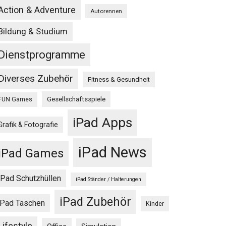
Action & Adventure
Autorennen
Bildung & Studium
Dienstprogramme
Diverses Zubehör
Fitness & Gesundheit
Gesellschaftsspiele
FUN Games
iPad Apps
Grafik & Fotografie
iPad News
iPad Games
iPad Schutzhüllen
iPad Ständer / Halterungen
iPad Zubehör
iPad Taschen
Kinder