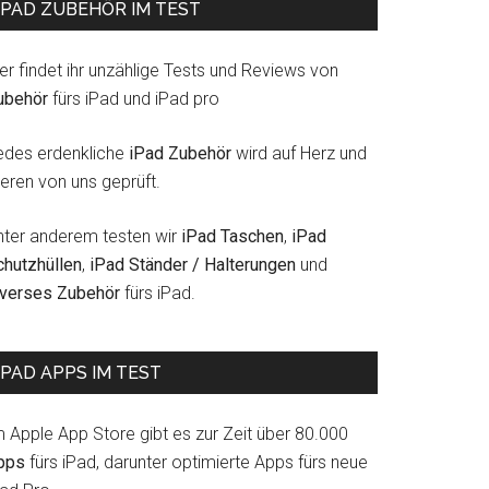
IPAD ZUBEHÖR IM TEST
er findet ihr unzählige Tests und Reviews von
ubehör
fürs iPad und iPad pro
edes erdenkliche
iPad Zubehör
wird auf Herz und
eren von uns geprüft.
nter anderem testen wir
iPad Taschen
,
iPad
chutzhüllen
,
iPad Ständer / Halterungen
und
iverses Zubehör
fürs iPad.
Cases
IPAD APPS IM TEST
m Apple App Store gibt es zur Zeit über 80.000
pps
fürs iPad, darunter optimierte Apps fürs neue