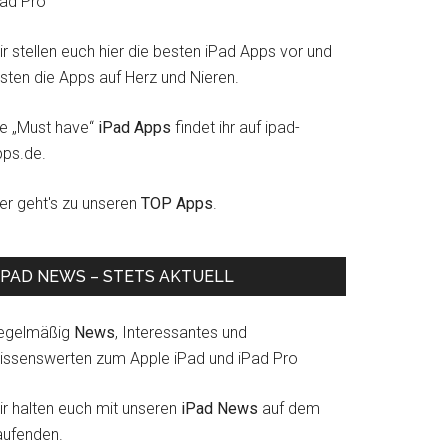
Pad Pro
r stellen euch hier die besten iPad Apps vor und
esten die Apps auf Herz und Nieren.
ie „Must have“
iPad Apps
findet ihr auf ipad-
pps.de.
ier geht's zu unseren
TOP Apps
.
IPAD NEWS – STETS AKTUELL
egelmäßig
News
, Interessantes und
issenswerten zum Apple iPad und iPad Pro
ir halten euch mit unseren
iPad News
auf dem
aufenden.