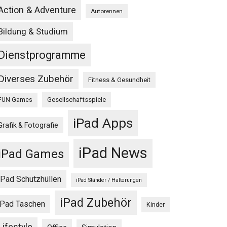
Action & Adventure
Autorennen
Bildung & Studium
Dienstprogramme
Diverses Zubehör
Fitness & Gesundheit
Gesellschaftsspiele
FUN Games
iPad Apps
Grafik & Fotografie
iPad News
iPad Games
iPad Schutzhüllen
iPad Ständer / Halterungen
iPad Zubehör
iPad Taschen
Kinder