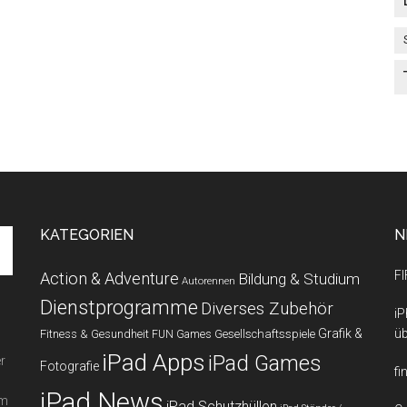
KATEGORIEN
N
FI
Action & Adventure
Bildung & Studium
Autorennen
Dienstprogramme
Diverses Zubehör
iP
Grafik &
üb
Fitness & Gesundheit
Gesellschaftsspiele
FUN Games
iPad Apps
iPad Games
r
Fotografie
fi
iPad News
em
iPad Schutzhüllen