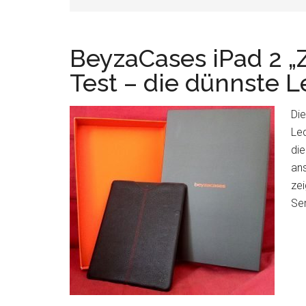
BeyzaCases iPad 2 „
Test – die dünnste L
Die
Led
die
ans
zei
Ser