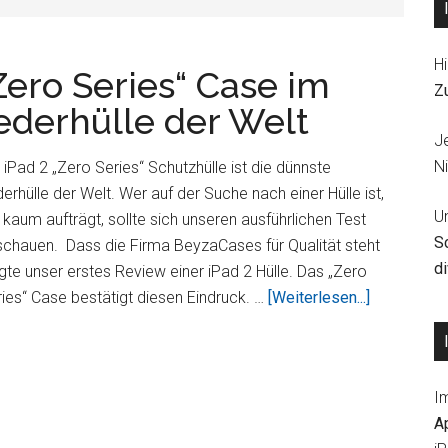
Hi
Zero Series“ Case im
Z
ederhülle der Welt
J
Ni
 iPad 2 „Zero Series“ Schutzhülle ist die dünnste
erhülle der Welt. Wer auf der Suche nach einer Hülle ist,
U
 kaum aufträgt, sollte sich unseren ausführlichen Test
S
chauen. Dass die Firma BeyzaCases für Qualität steht
d
gte unser erstes Review einer iPad 2 Hülle. Das „Zero
ÜberBeyza
ies“ Case bestätigt diesen Eindruck. …
[Weiterlesen...]
iPad
2
„Zero
I
Series“
A
Case