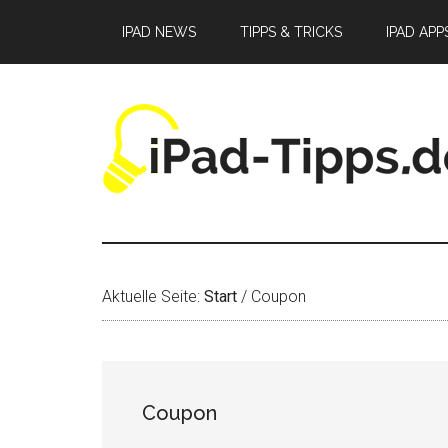
Zum
Zur
Zur
IPAD NEWS
TIPPS & TRICKS
IPAD APP
Inhalt
Seitenspalte
Fußzeile
springen
springen
springen
Aktuelle Seite:
Start
/
Coupon
Coupon