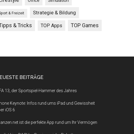
Lifestyle
Office
Simulation
Strategie & Bildung
Sport & Freizeit
Tipps & Tricks
TOP Games
TOP Apps
EUESTE BEITRÄGE
FA 13, der Sportspiel-Hammer des Jahres
hone Keynote: Infos rund ums iPad und Gewissheit
er iOS 6
nanzen.net ist die perfekte App rund um Ihr Vermögen