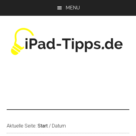
Zum
Zur
Zur
MENU
Inhalt
Seitenspalte
Fußzeile
springen
springen
springen
Aktuelle Seite:
Start
/
Datum