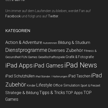
Um immer auf dem Laufenden zu bleiben, werdet Fan auf
Facebook
und folgt uns auf
Twitter
.
KATEGORIEN
Action & Adventure
Bildung & Studium
Autorennen
Dienstprogramme
Diverses Zubehör
Fitness &
Grafik & Fotografie
Gesundheit
Gesellschaftsspiele
FUN Games
iPad News
iPad Apps
iPad Games
iPad
iPad Schutzhüllen
iPad Taschen
iPad Ständer / Halterungen
Zubehör
Lifestyle
Office
Simulation
Kinder
Sport & Freizeit
Strategie & Bildung
Tipps & Tricks
TOP
TOP Apps
Games