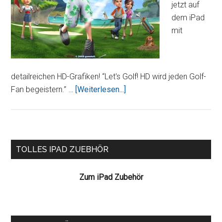
jetzt auf
dem iPad
mit
detailreichen HD-Grafiken! “Let's Golf! HD wird jeden Golf-
ÜberLet
Fan begeistern.” …
[Weiterlesen...]
´s
Golf!
HD
Seitenspalte
TOLLES IPAD ZUEBHÖR
Zum iPad Zubehör