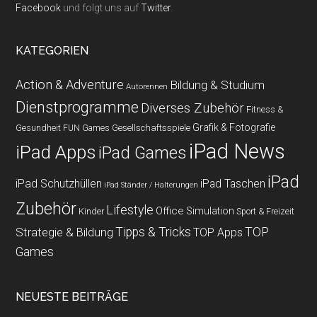
Facebook
und folgt uns auf
Twitter
.
KATEGORIEN
Action & Adventure
Bildung & Studium
Autorennen
Dienstprogramme
Diverses Zubehör
Fitness &
Grafik & Fotografie
Gesundheit
Gesellschaftsspiele
FUN Games
iPad News
iPad Apps
iPad Games
iPad
iPad Schutzhüllen
iPad Taschen
iPad Ständer / Halterungen
Zubehör
Lifestyle
Office
Simulation
Kinder
Sport & Freizeit
Strategie & Bildung
Tipps & Tricks
TOP
TOP Apps
Games
NEUESTE BEITRÄGE