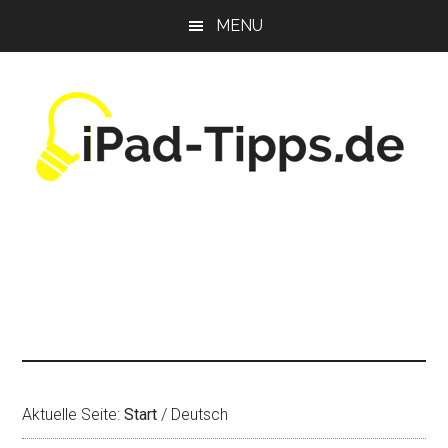
Zum
Zur
Zur
MENU
Inhalt
Seitenspalte
Fußzeile
springen
springen
springen
Aktuelle Seite:
Start
/
Deutsch