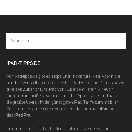
Footer
Search
the
site
...
IPAD-TIPPS.DE
Auf ipad-tipps.de gibt es Tipps und Tricks fürs iPad. Aber nicht
nur das! Wir stellen euch die besten iPad Apps und Games sowie
diverses Zubehör fürs iPad vor. Außerdem liefern wir euch
täglich brandheiße News rund um das Apple Tablet und haben
die größte Übersicht der günstigsten iPad Tarife zum mobilen
Surfen im gesamten Web. Egal ob für das normale
iPad
oder
das
iPad Pro
.
Um immer auf dem Laufenden zu bleiben, werdet Fan auf