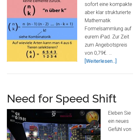
sofort eine kompakte
aber klar strukturierte
Mathematik
Formelsammlung auf
eurem iPad. Zur Zeit
zum Angebotspreis
von 0,79€. …
ÜberMathe
[Weiterlesen...]
–
Der
wohl
nützlichst
Need for Speed Shift
Begleiter
für
Eleben Sie
Schüler
ein neues
und
Gefühl von
Studenten