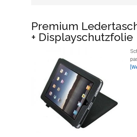
Premium Ledertasch
+ Displayschutzfolie
Sch
pa
[We