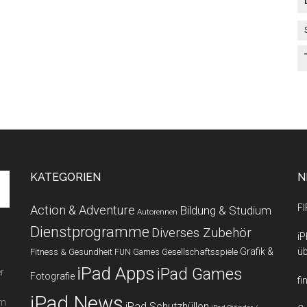
KATEGORIEN
N
FI
Action & Adventure
Bildung & Studium
Autorennen
Dienstprogramme
Diverses Zubehör
iP
Grafik &
üb
Fitness & Gesundheit
Gesellschaftsspiele
FUN Games
iPad Apps
iPad Games
r
Fotografie
fi
iPad News
em
iPad Schutzhüllen