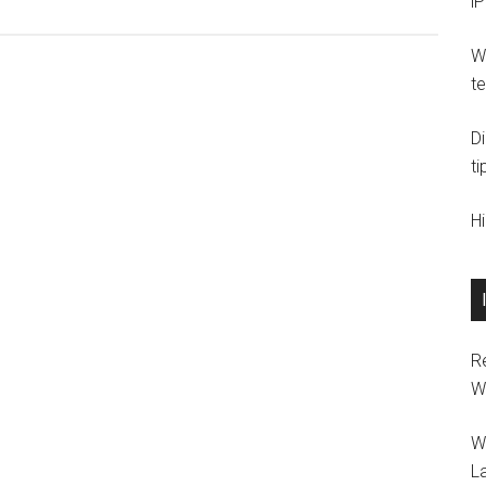
i
Wi
t
D
ti
H
R
W
W
L