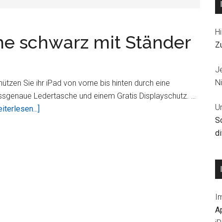
Hi
e schwarz mit Ständer
Z
J
Ni
ützen Sie ihr iPad von vorne bis hinten durch eine
ssgenaue Ledertasche und einem Gratis Displayschutz. …
U
ÜberPremium
iterlesen...]
S
Ledertasche
d
schwarz
mit
Ständer
+
Displayschutzfolie
I
A