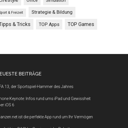
Lifestyle
Office
Simulation
Strategie & Bildung
Sport & Freizeit
Tipps & Tricks
TOP Games
TOP Apps
EUESTE BEITRÄGE
FA 13, der Sportspiel-Hammer des Jahres
hone Keynote: Infos rund ums iPad und Gewissheit
er iOS 6
nanzen.net ist die perfekte App rund um Ihr Vermögen