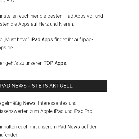
Pad Pro
r stellen euch hier die besten iPad Apps vor und
esten die Apps auf Herz und Nieren.
ie „Must have“
iPad Apps
findet ihr auf ipad-
pps.de.
ier geht's zu unseren
TOP Apps
.
IPAD NEWS – STETS AKTUELL
egelmäßig
News
, Interessantes und
issenswerten zum Apple iPad und iPad Pro
ir halten euch mit unseren
iPad News
auf dem
aufenden.