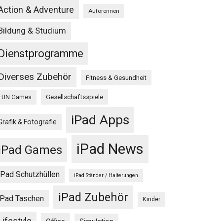
Action & Adventure
Autorennen
Bildung & Studium
Dienstprogramme
Diverses Zubehör
Fitness & Gesundheit
Gesellschaftsspiele
FUN Games
iPad Apps
Grafik & Fotografie
iPad News
iPad Games
iPad Schutzhüllen
iPad Ständer / Halterungen
iPad Zubehör
iPad Taschen
Kinder