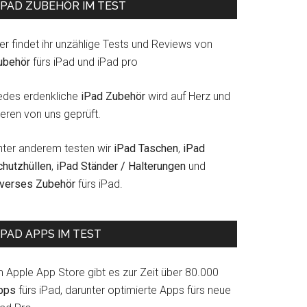
IPAD ZUBEHÖR IM TEST
er findet ihr unzählige Tests und Reviews von
ubehör
fürs iPad und iPad pro
edes erdenkliche
iPad Zubehör
wird auf Herz und
eren von uns geprüft.
nter anderem testen wir
iPad Taschen
,
iPad
chutzhüllen
,
iPad Ständer / Halterungen
und
iverses Zubehör
fürs iPad.
IPAD APPS IM TEST
m Apple App Store gibt es zur Zeit über 80.000
pps
fürs iPad, darunter optimierte Apps fürs neue