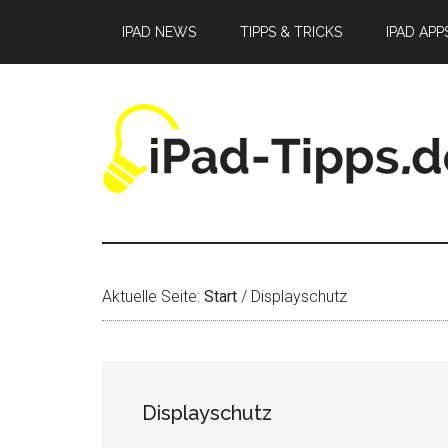
Zum
Zur
Zur
IPAD NEWS
TIPPS & TRICKS
IPAD APP
Inhalt
Seitenspalte
Fußzeile
springen
springen
springen
Aktuelle Seite:
Start
/
Displayschutz
Displayschutz