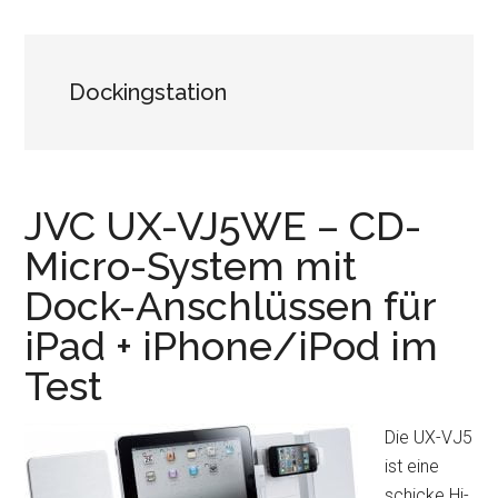
Dockingstation
JVC UX-VJ5WE – CD-
Micro-System mit
Dock-Anschlüssen für
iPad + iPhone/iPod im
Test
Die UX-VJ5
ist eine
schicke Hi-