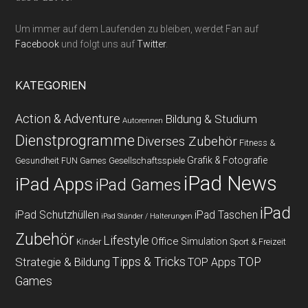
Um immer auf dem Laufenden zu bleiben, werdet Fan auf
Facebook
und folgt uns auf
Twitter
.
KATEGORIEN
Action & Adventure
Bildung & Studium
Autorennen
Dienstprogramme
Diverses Zubehör
Fitness &
Grafik & Fotografie
Gesundheit
Gesellschaftsspiele
FUN Games
iPad News
iPad Apps
iPad Games
iPad
iPad Schutzhüllen
iPad Taschen
iPad Ständer / Halterungen
Zubehör
Lifestyle
Office
Simulation
Kinder
Sport & Freizeit
Strategie & Bildung
Tipps & Tricks
TOP
TOP Apps
Games