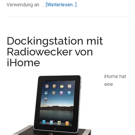
ÜbercuboDock
Verwendung an. …
[Weiterlesen...]
von
sonoro
gibt
die
Dockingstation mit
Musik
Radiowecker von
von
iHome
iPad,
iPhone
und
iHome hat
iPod
eine
wieder