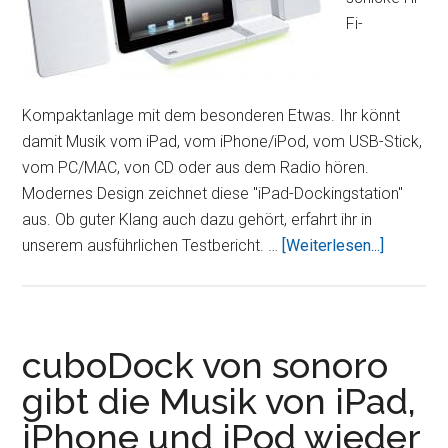
Fi-
Kompaktanlage mit dem besonderen Etwas. Ihr könnt
damit Musik vom iPad, vom iPhone/iPod, vom USB-Stick,
vom PC/MAC, von CD oder aus dem Radio hören.
Modernes Design zeichnet diese "iPad-Dockingstation"
aus. Ob guter Klang auch dazu gehört, erfahrt ihr in
ÜberJVC
unserem ausführlichen Testbericht. …
[Weiterlesen...]
UX-
VJ5WE
–
CD-
cuboDock von sonoro
Micro-
gibt die Musik von iPad,
System
iPhone und iPod wieder
mit