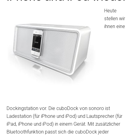
Dock-
Anschlü
Heute
für
stellen wir
iPad
ihnen eine
+
iPhone/
im
Test
Dockingstation vor. Die cuboDock von sonoro ist
Ladestation (für iPhone und iPod) und Lautsprecher (für
iPad, iPhone und iPod) in einem Gerät. Mit zusätzlicher
Bluetoothfunktion passt sich die cuboDock jeder