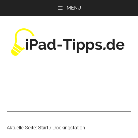
Zum
Zur
Zur
MENU
Inhalt
Seitenspalte
Fußzeile
springen
springen
springen
Aktuelle Seite:
Start
/
Dockingstation