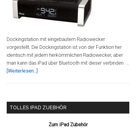
Dockingstation mit eingebautem Radiowecker
vorgestellt. Die Dockingstation ist von der Funktion her
identisch mit jedem herkömmlichen Radiowecker, aber
man kann das iPad über Bluetooth mit dieser verbinden. …
ÜberDockingstation
[Weiterlesen...]
mit
Radiowecker
von
iHome
Seitenspalte
TOLLES IPAD ZUEBHÖR
Zum iPad Zubehör