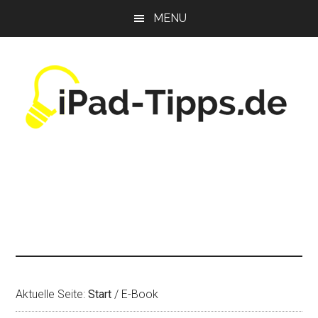
Zum
Zur
Zur
MENU
Inhalt
Seitenspalte
Fußzeile
springen
springen
springen
Aktuelle Seite:
Start
/
E-Book