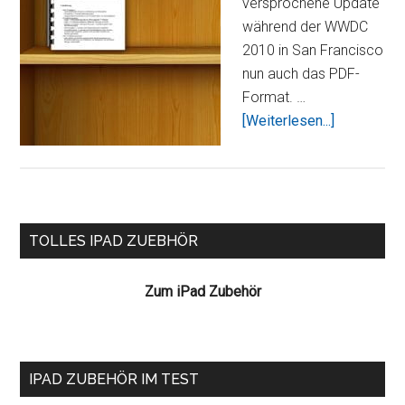
versprochene Update
während der WWDC
2010 in San Francisco
nun auch das PDF-
Format. …
ÜberiBook
[Weiterlesen...]
Update
1.1
mit
PDF
Seitenspalte
Unterstütz
TOLLES IPAD ZUEBHÖR
nun
verfügbar
Zum iPad Zubehör
IPAD ZUBEHÖR IM TEST