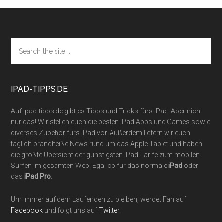
Footer
Search
the
site
...
IPAD-TIPPS.DE
Auf ipad-tipps.de gibt es Tipps und Tricks fürs iPad. Aber nicht
nur das! Wir stellen euch die besten iPad Apps und Games sowie
diverses Zubehör fürs iPad vor. Außerdem liefern wir euch
täglich brandheiße News rund um das Apple Tablet und haben
die größte Übersicht der günstigsten iPad Tarife zum mobilen
Surfen im gesamten Web. Egal ob für das normale
iPad
oder
das
iPad Pro
.
Um immer auf dem Laufenden zu bleiben, werdet Fan auf
Facebook
und folgt uns auf
Twitter
.