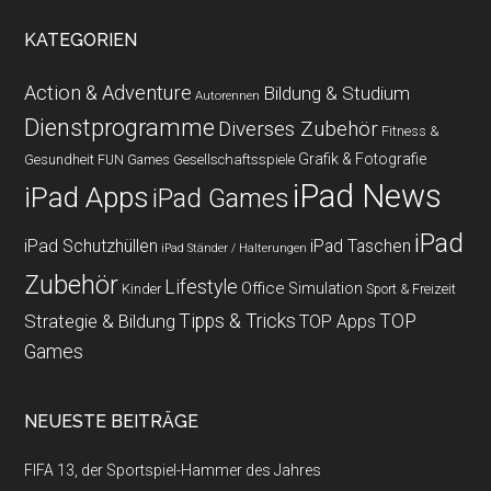
KATEGORIEN
Action & Adventure
Bildung & Studium
Autorennen
Dienstprogramme
Diverses Zubehör
Fitness &
Grafik & Fotografie
Gesundheit
Gesellschaftsspiele
FUN Games
iPad News
iPad Apps
iPad Games
iPad
iPad Schutzhüllen
iPad Taschen
iPad Ständer / Halterungen
Zubehör
Lifestyle
Office
Simulation
Kinder
Sport & Freizeit
Strategie & Bildung
Tipps & Tricks
TOP
TOP Apps
Games
NEUESTE BEITRÄGE
FIFA 13, der Sportspiel-Hammer des Jahres