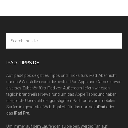
Footer
Search
the
site
...
IPAD-TIPPS.DE
Auf ipad-tipps.de gibt es Tipps und Tricks fürs iPad. Aber nicht
nur das! Wir stellen euch die besten iPad Apps und Games sowie
diverses Zubehör fürs iPad vor. Außerdem liefern wir euch
täglich brandheiße News rund um das Apple Tablet und haben
die größte Übersicht der günstigsten iPad Tarife zum mobilen
Surfen im gesamten Web. Egal ob für das normale
iPad
oder
das
iPad Pro
.
Um immer auf dem Laufenden zu bleiben, werdet Fan auf