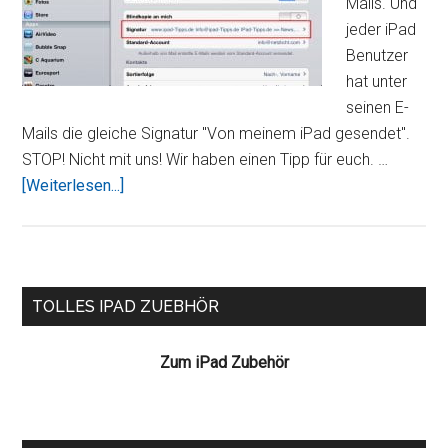
Mails. Und
jeder iPad
Benutzer
hat unter
seinen E-
Mails die gleiche Signatur "Von meinem iPad gesendet".
STOP! Nicht mit uns! Wir haben einen Tipp für euch. …
ÜberE-
[Weiterlesen...]
Mail
Signatur
„Von
meinem
Seitenspalte
TOLLES IPAD ZUEBHÖR
iPad
gesendet“
Zum iPad Zubehör
ändern