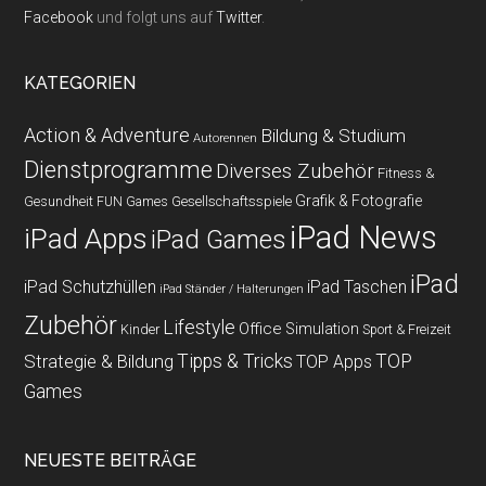
Facebook
und folgt uns auf
Twitter
.
KATEGORIEN
Action & Adventure
Bildung & Studium
Autorennen
Dienstprogramme
Diverses Zubehör
Fitness &
Grafik & Fotografie
Gesundheit
Gesellschaftsspiele
FUN Games
iPad News
iPad Apps
iPad Games
iPad
iPad Schutzhüllen
iPad Taschen
iPad Ständer / Halterungen
Zubehör
Lifestyle
Office
Simulation
Kinder
Sport & Freizeit
Strategie & Bildung
Tipps & Tricks
TOP
TOP Apps
Games
NEUESTE BEITRÄGE