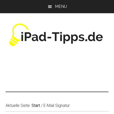
Zum
Zur
Zur
MENU
Inhalt
Seitenspalte
Fußzeile
springen
springen
springen
Aktuelle Seite:
Start
/
E-Mail Signatur