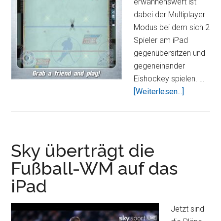
erwähnenswert ist
dabei der Multiplayer
Modus bei dem sich 2
Spieler am iPad
gegenübersitzen und
gegeneinander
Eishockey spielen. …
ÜberHock
[Weiterlesen...]
Nations
2010
HD
–
Sky überträgt die
zockt
Fußball-WM auf das
Eishockey
iPad
auf
eurem
iPad
Jetzt sind