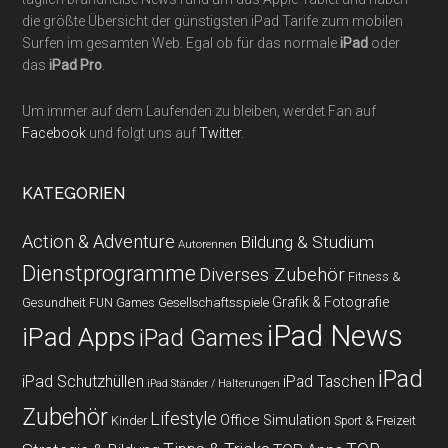
die größte Übersicht der günstigsten iPad Tarife zum mobilen
Surfen im gesamten Web. Egal ob für das normale
iPad
oder
das
iPad Pro
.
Um immer auf dem Laufenden zu bleiben, werdet Fan auf
Facebook
und folgt uns auf
Twitter
.
KATEGORIEN
Action & Adventure
Bildung & Studium
Autorennen
Dienstprogramme
Diverses Zubehör
Fitness &
Grafik & Fotografie
Gesundheit
Gesellschaftsspiele
FUN Games
iPad News
iPad Apps
iPad Games
iPad
iPad Schutzhüllen
iPad Taschen
iPad Ständer / Halterungen
Zubehör
Lifestyle
Office
Simulation
Kinder
Sport & Freizeit