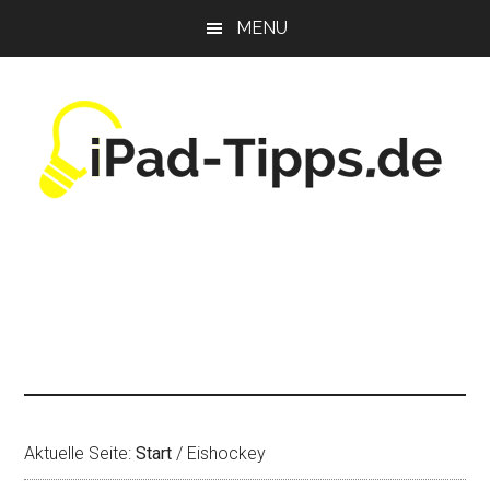
Zum
Zur
Zur
MENU
Inhalt
Seitenspalte
Fußzeile
springen
springen
springen
Aktuelle Seite:
Start
/
Eishockey