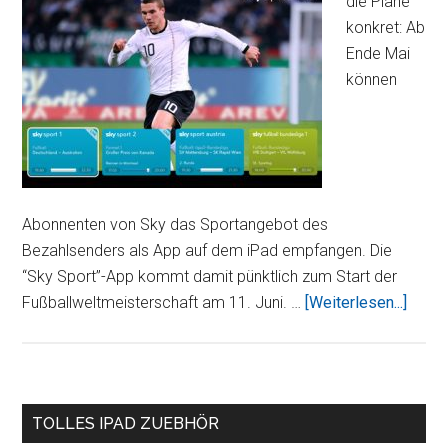
die Pläne
konkret: Ab
Ende Mai
können
Abonnenten von Sky das Sportangebot des
Bezahlsenders als App auf dem iPad empfangen. Die
“Sky Sport”-App kommt damit pünktlich zum Start der
Über
Fußballweltmeisterschaft am 11. Juni. …
[Weiterlesen...]
übert
die
Fußba
WM
Seitenspalte
TOLLES IPAD ZUEBHÖR
auf