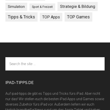
Strategie & Bildung
Simulation
Sport & Freizeit
Tipps & Tricks
TOP Games
TOP Apps
Footer
Search
the
site
...
IPAD-TIPPS.DE
Auf ipad-tipps.de gibt es Tipps und Tricks fürs iPad. Aber nicht
nur das! Wir stellen euch die besten iPad Apps und Games sowie
diverses Zubehör fürs iPad vor. Außerdem liefern wir euch
täglich brandheiße News rund um das Apple Tablet und haben