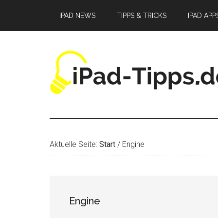
Zum
Zur
Zur
IPAD NEWS
TIPPS & TRICKS
IPAD APP
Inhalt
Seitenspalte
Fußzeile
springen
springen
springen
Aktuelle Seite:
Start
/
Engine
Engine