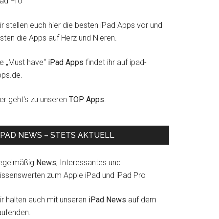
Pad Pro
r stellen euch hier die besten iPad Apps vor und
esten die Apps auf Herz und Nieren.
ie „Must have“
iPad Apps
findet ihr auf ipad-
pps.de.
ier geht's zu unseren
TOP Apps
.
IPAD NEWS – STETS AKTUELL
egelmäßig
News
, Interessantes und
issenswerten zum Apple iPad und iPad Pro
ir halten euch mit unseren
iPad News
auf dem
aufenden.