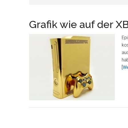
Grafik wie auf der X
Epi
ko
auc
ha
[We