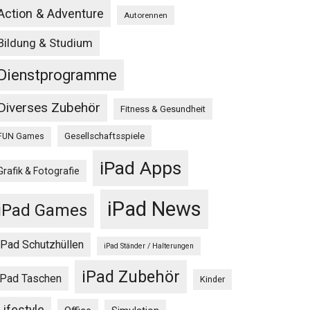
Action & Adventure
Autorennen
Bildung & Studium
Dienstprogramme
Diverses Zubehör
Fitness & Gesundheit
Gesellschaftsspiele
FUN Games
iPad Apps
Grafik & Fotografie
iPad News
iPad Games
iPad Schutzhüllen
iPad Ständer / Halterungen
iPad Zubehör
iPad Taschen
Kinder