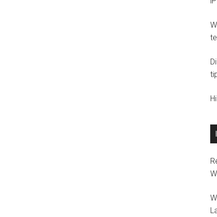
i
Wi
t
D
ti
H
R
W
W
L