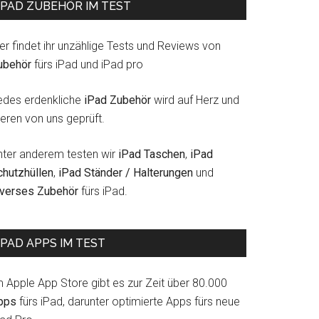
IPAD ZUBEHÖR IM TEST
er findet ihr unzählige Tests und Reviews von
ubehör
fürs iPad und iPad pro
edes erdenkliche
iPad Zubehör
wird auf Herz und
eren von uns geprüft.
nter anderem testen wir
iPad Taschen
,
iPad
chutzhüllen
,
iPad Ständer / Halterungen
und
iverses Zubehör
fürs iPad.
IPAD APPS IM TEST
m Apple App Store gibt es zur Zeit über 80.000
pps
fürs iPad, darunter optimierte Apps fürs neue