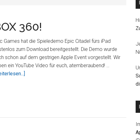
Hi
BOX 360!
Z
c Games hat die Spieledemo Epic Citadel fürs iPad
J
stenlos zum Download bereitgestellt. Die Demo wurde
Ni
h schon auf dem gestrigen Apple Event vorgestellt. Wir
ben ein YouTube Video für euch, atemberaubend! …
U
ÜberGrafik
iterlesen...]
S
wie
d
auf
der
XBOX
360!
I
A