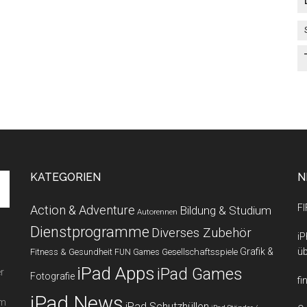
KATEGORIEN
N
FI
Action & Adventure
Bildung & Studium
Autorennen
Dienstprogramme
Diverses Zubehör
iP
Grafik &
üb
Fitness & Gesundheit
Gesellschaftsspiele
FUN Games
iPad Apps
iPad Games
r
Fotografie
fi
iPad News
em
iPad Schutzhüllen