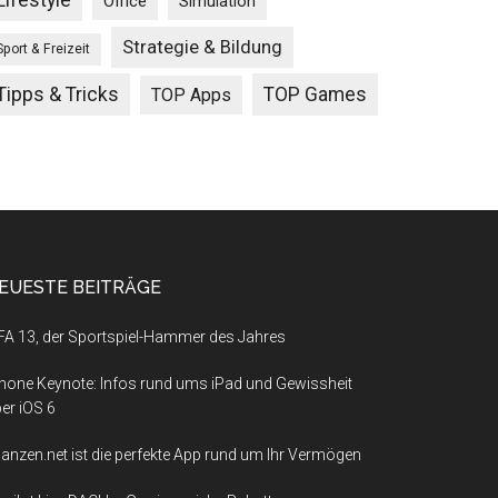
Lifestyle
Office
Simulation
Strategie & Bildung
Sport & Freizeit
Tipps & Tricks
TOP Games
TOP Apps
EUESTE BEITRÄGE
FA 13, der Sportspiel-Hammer des Jahres
hone Keynote: Infos rund ums iPad und Gewissheit
er iOS 6
nanzen.net ist die perfekte App rund um Ihr Vermögen