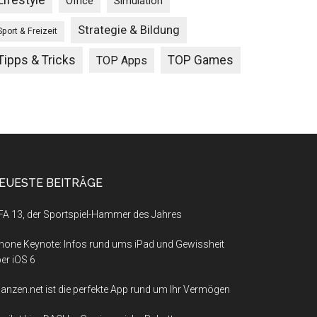
Lifestyle
Office
Simulation
Strategie & Bildung
Sport & Freizeit
Tipps & Tricks
TOP Games
TOP Apps
EUESTE BEITRÄGE
FA 13, der Sportspiel-Hammer des Jahres
hone Keynote: Infos rund ums iPad und Gewissheit
er iOS 6
nanzen.net ist die perfekte App rund um Ihr Vermögen