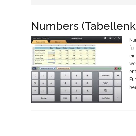
Numbers (Tabellenka
Nu
für
ein
we
en
Fun
be