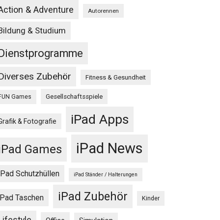
Action & Adventure
Autorennen
Bildung & Studium
Dienstprogramme
Diverses Zubehör
Fitness & Gesundheit
Gesellschaftsspiele
FUN Games
iPad Apps
Grafik & Fotografie
iPad News
iPad Games
iPad Schutzhüllen
iPad Ständer / Halterungen
iPad Zubehör
iPad Taschen
Kinder