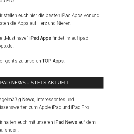
Pad Pro
r stellen euch hier die besten iPad Apps vor und
esten die Apps auf Herz und Nieren.
ie „Must have“
iPad Apps
findet ihr auf ipad-
pps.de.
ier geht's zu unseren
TOP Apps
.
IPAD NEWS – STETS AKTUELL
egelmäßig
News
, Interessantes und
issenswerten zum Apple iPad und iPad Pro
ir halten euch mit unseren
iPad News
auf dem
aufenden.