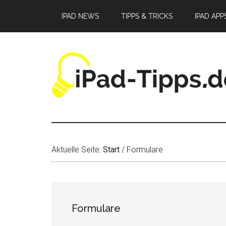
Zum
Zur
Zur
IPAD NEWS
TIPPS & TRICKS
IPAD APP
Inhalt
Seitenspalte
Fußzeile
springen
springen
springen
Aktuelle Seite:
Start
/
Formulare
Formulare