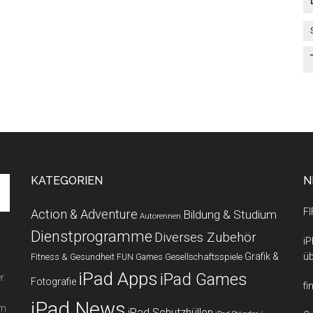
KATEGORIEN
N
FI
Action & Adventure
Bildung & Studium
Autorennen
Dienstprogramme
Diverses Zubehör
iP
Grafik &
üb
Fitness & Gesundheit
Gesellschaftsspiele
FUN Games
iPad Apps
iPad Games
r
Fotografie
fi
iPad News
em
iPad Schutzhüllen