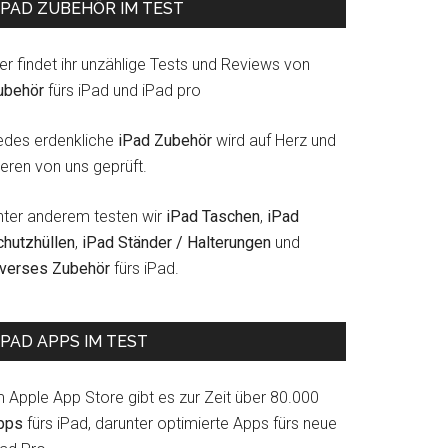
IPAD ZUBEHÖR IM TEST
er findet ihr unzählige Tests und Reviews von
ubehör
fürs iPad und iPad pro
edes erdenkliche
iPad Zubehör
wird auf Herz und
eren von uns geprüft.
nter anderem testen wir
iPad Taschen
,
iPad
chutzhüllen
,
iPad Ständer / Halterungen
und
iverses Zubehör
fürs iPad.
)
IPAD APPS IM TEST
m Apple App Store gibt es zur Zeit über 80.000
pps
fürs iPad, darunter optimierte Apps fürs neue