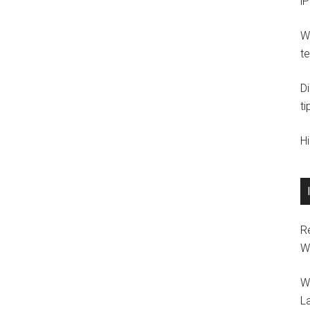
i
Wi
t
D
ti
H
R
W
W
L