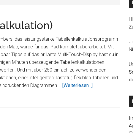
Hi
lkulation)
Z
mbers, das leistungsstarke Tabellenkalkulationsprogramm
J
 den Mac, wurde für das iPad komplett überarbeitet. Mit
Ni
 paar Tipps auf das brillante Multi-Touch-Display hast du in
nigen Minuten überzeugende Tabellenkalkulationen
U
tworfen. Und mit über 250 einfach zu verwendenden
S
ktionen, einer intelligenten Tastatur, flexiblen Tabellen und
d
ÜberNumbers
eindruckenden Diagrammen …
[Weiterlesen...]
(Tabellenkalkulation
I
A