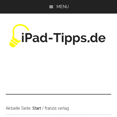
Zum
Zur
Zur
MENU
Inhalt
Seitenspalte
Fußzeile
springen
springen
springen
Aktuelle Seite:
Start
/
franzis verlag