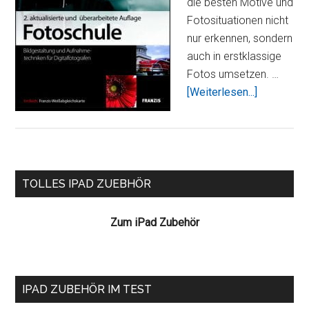
die besten Motive und
Fotosituationen nicht
nur erkennen, sondern
auch in erstklassige
Fotos umsetzen. …
ÜberFotos
[Weiterlesen...]
praktische
Fachwisse
immer
mobil
Seitenspalte
parat
TOLLES IPAD ZUEBHÖR
Zum iPad Zubehör
IPAD ZUBEHÖR IM TEST