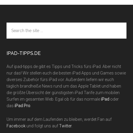
Footer
Search
the
site
...
IPAD-TIPPS.DE
Auf ipad-tipps.de gibt es Tipps und Tricks fürs iPad. Aber nicht
nur das! Wir stellen euch die besten iPad Apps und Games sowie
diverses Zubehör fürs iPad vor. Außerdem liefern wir euch
täglich brandheiße News rund um das Apple Tablet und haben
die größte Übersicht der günstigsten iPad Tarife zum mobilen
Surfen im gesamten Web. Egal ob für das normale
iPad
oder
das
iPad Pro
.
Um immer auf dem Laufenden zu bleiben, werdet Fan auf
Facebook
und folgt uns auf
Twitter
.