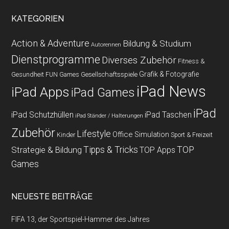
KATEGORIEN
Action & Adventure
Bildung & Studium
Autorennen
Dienstprogramme
Diverses Zubehör
Fitness &
Grafik & Fotografie
Gesundheit
Gesellschaftsspiele
FUN Games
iPad News
iPad Apps
iPad Games
iPad
iPad Schutzhüllen
iPad Taschen
iPad Ständer / Halterungen
Zubehör
Lifestyle
Office
Simulation
Kinder
Sport & Freizeit
Strategie & Bildung
Tipps & Tricks
TOP
TOP Apps
Games
NEUESTE BEITRÄGE
FIFA 13, der Sportspiel-Hammer des Jahres