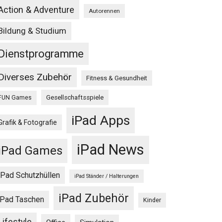
Action & Adventure
Autorennen
Bildung & Studium
Dienstprogramme
Diverses Zubehör
Fitness & Gesundheit
Gesellschaftsspiele
FUN Games
iPad Apps
Grafik & Fotografie
iPad News
iPad Games
iPad Schutzhüllen
iPad Ständer / Halterungen
iPad Zubehör
iPad Taschen
Kinder