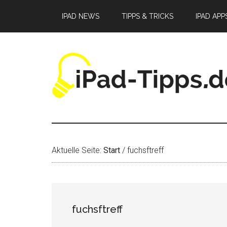
Zum
Zur
Zur
IPAD NEWS
TIPPS & TRICKS
IPAD APP
Inhalt
Seitenspalte
Fußzeile
springen
springen
springen
Aktuelle Seite:
Start
/
fuchsftreff
fuchsftreff