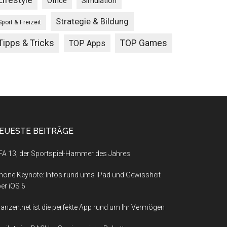
Lifestyle
Office
Simulation
Strategie & Bildung
Sport & Freizeit
Tipps & Tricks
TOP Games
TOP Apps
EUESTE BEITRÄGE
FA 13, der Sportspiel-Hammer des Jahres
hone Keynote: Infos rund ums iPad und Gewissheit
er iOS 6
nanzen.net ist die perfekte App rund um Ihr Vermögen