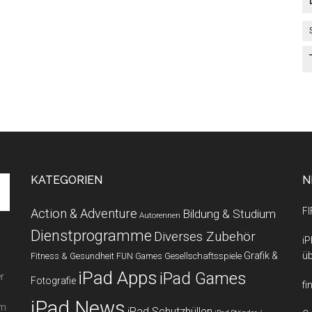
KATEGORIEN
N
FI
Action & Adventure
Bildung & Studium
Autorennen
Dienstprogramme
Diverses Zubehör
iP
Grafik &
üb
Fitness & Gesundheit
Gesellschaftsspiele
FUN Games
iPad Apps
iPad Games
r
Fotografie
fi
iPad News
em
iPad Schutzhüllen