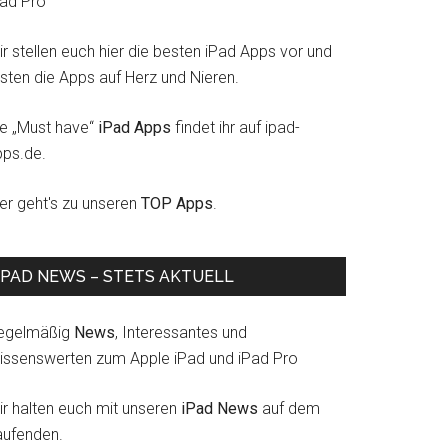
Pad Pro
r stellen euch hier die besten iPad Apps vor und
esten die Apps auf Herz und Nieren.
ie „Must have“
iPad Apps
findet ihr auf ipad-
pps.de.
ier geht's zu unseren
TOP Apps
.
IPAD NEWS – STETS AKTUELL
egelmäßig
News
, Interessantes und
issenswerten zum Apple iPad und iPad Pro
ir halten euch mit unseren
iPad News
auf dem
aufenden.