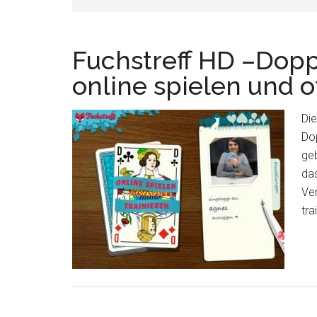
Fuchstreff HD –Dopp
online spielen und of
Die
Do
geb
das
Ver
tra