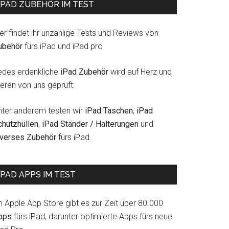
IPAD ZUBEHÖR IM TEST
er findet ihr unzählige Tests und Reviews von
ubehör
fürs iPad und iPad pro
edes erdenkliche
iPad Zubehör
wird auf Herz und
eren von uns geprüft.
nter anderem testen wir
iPad Taschen
,
iPad
chutzhüllen
,
iPad Ständer / Halterungen
und
iverses Zubehör
fürs iPad.
IPAD APPS IM TEST
m Apple App Store gibt es zur Zeit über 80.000
pps
fürs iPad, darunter optimierte Apps fürs neue