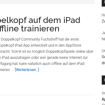
Hi
elkopf auf dem iPad
Z
fline trainieren
J
Ni
 Doppelkopf-Community Fuchstreff hat die erste
ppelkopf iPad App entwickelt und in den AppStore
U
racht. Somit ist es möglich Doppelkopfspiele online über
S
 iPad auszutragen oder wer gerade keine Internet zur
d
fügung hat, kann natürlich auch offline auf dem iPad
ÜberFuchstreff
inieren. …
[Weiterlesen...]
HD
–
Doppelkopf
I
auf
A
dem