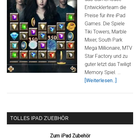
Entwicklerteam die
Preise für ihre iPad
Games. Die Spiele
Tiki Towers, Marble
Mixer, South Park
Mega Millionaire, MTV
Star Factory und zu
guter letzt das Twiligt
Memory Spiel. …
Über5
[Weiterlesen...]
GameHou
Spiele
für
das
Seitenspalte
TOLLES IPAD ZUEBHÖR
iPad
dieses
Zum iPad Zubehör
Wochenen