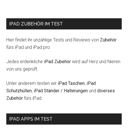
zum
Angebotsp
von
IPAD ZUBEHÖR IM TEST
€0,79
Hier findet ihr unzählige Tests und Reviews von
Zubehör
fürs iPad und iPad pro
Jedes erdenkliche
iPad Zubehör
wird auf Herz und Nieren
von uns geprüft.
Unter anderem testen wir
iPad Taschen
,
iPad
Schutzhüllen
,
iPad Ständer / Halterungen
und
diverses
Zubehör
fürs iPad.
IPAD APPS IM TEST