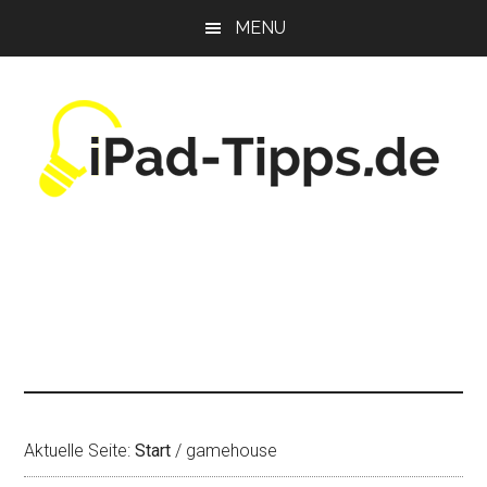
Zum
Zur
Zur
MENU
Inhalt
Seitenspalte
Fußzeile
springen
springen
springen
Aktuelle Seite:
Start
/
gamehouse