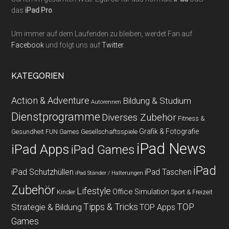
das
iPad Pro
.
Um immer auf dem Laufenden zu bleiben, werdet Fan auf
Facebook
und folgt uns auf
Twitter
.
KATEGORIEN
Action & Adventure
Bildung & Studium
Autorennen
Dienstprogramme
Diverses Zubehör
Fitness &
Grafik & Fotografie
Gesundheit
Gesellschaftsspiele
FUN Games
iPad News
iPad Apps
iPad Games
iPad
iPad Schutzhüllen
iPad Taschen
iPad Ständer / Halterungen
Zubehör
Lifestyle
Office
Simulation
Kinder
Sport & Freizeit
Strategie & Bildung
Tipps & Tricks
TOP
TOP Apps
Games