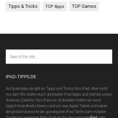
Tipps & Tricks
TOP Games
TOP Apps
Footer
Search
the
site
...
IPAD-TIPPS.DE
Auf ipad-tipps.de gibt es Tipps und Tricks fürs iPad. Aber nicht
nur das! Wir stellen euch die besten iPad Apps und Games sowie
diverses Zubehör fürs iPad vor. Außerdem liefern wir euch
täglich brandheiße News rund um das Apple Tablet und haben
die größte Übersicht der günstigsten iPad Tarife zum mobilen
Surfen im gesamten Web. Egal ob für das normale
iPad
oder