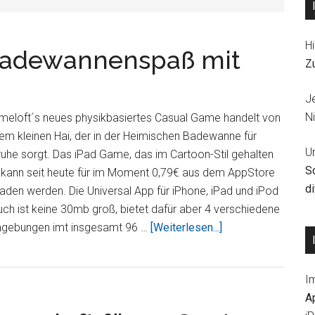
Hi
Badewannenspaß mit
Z
J
Ni
meloft´s neues physikbasiertes Casual Game handelt von
em kleinen Hai, der in der Heimischen Badewanne für
U
uhe sorgt. Das iPad Game, das im Cartoon-Stil gehalten
S
, kann seit heute für im Moment 0,79€ aus dem AppStore
d
aden werden. Die Universal App für iPhone, iPad und iPod
ch ist keine 30mb groß, bietet dafür aber 4 verschiedene
ÜberShark
gebungen imt insgesamt 96 …
[Weiterlesen...]
Dash:
Neuer
I
Badewannenspaß
A
mit