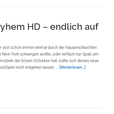
Simulatio
für
das
ayhem HD – endlich auf
iPad
r sich schon immer einmal durch die Häuserschluchten
n New York schwingen wollte, oder einfach nur Spaß am
möbeln der bösen Schurken hat, sollte sich dieses neue
ÜberSpider-
ionSpiel nicht entgehen lassen. …
[Weiterlesen...]
Man
Total
Mayhem
HD
–
endlich
auf