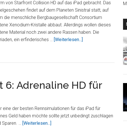
m von Starfront Collision HD auf das iPad gebracht. Das
Mi
elgeschehen findet auf dem Planeten Sinistral statt, auf
m die menschliche Bergbaugesellschaft Consortium
tene Xenodium-Kristalle abbaut. Allerdings wollen dieses
tene Material noch zwei andere Rassen haben. Die
ÜberEchtzeit-
iaden, ein erfinderisches …
[Weiterlesen...]
Strategiespiel
StarFront:
Collision
HD
von
t 6: Adrenaline HD für
Gameloft
seit
heute
erhältlich
 eine der besten Rennsimulationen für das iPad für
ines Geld haben möchte sollte jetzt unbedingt zuschlagen
ÜberJetzt
d Sparen. …
[Weiterlesen...]