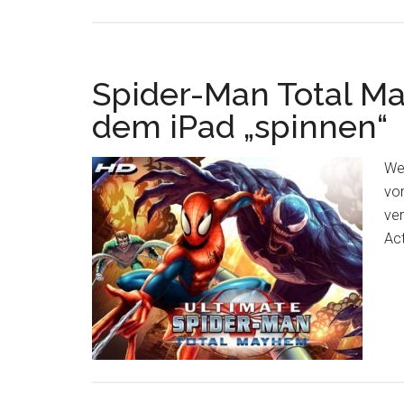
Spider-Man Total M
dem iPad „spinnen“
We
vo
ver
Act