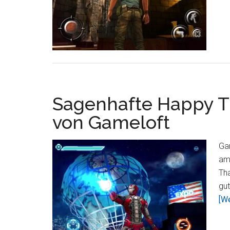
Sagenhafte Happy T
von Gameloft
Gam
am
Tha
gut
[We