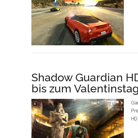
Shadow Guardian HD
bis zum Valentinstag
Gam
Pre
HD 