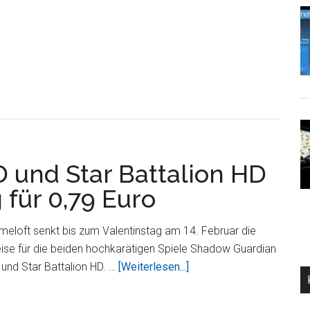
Sparen:
Asphalt
6:
Adrenaline
HD
für
unglaubliche
0,79€
 und Star Battalion HD
 für 0,79 Euro
eloft senkt bis zum Valentinstag am 14. Februar die
ise für die beiden hochkarätigen Spiele Shadow Guardian
ÜberShadow
und Star Battalion HD. …
[Weiterlesen...]
Guardian
HD