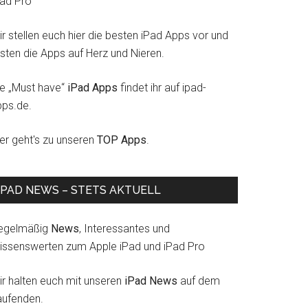
Pad Pro
r stellen euch hier die besten iPad Apps vor und
esten die Apps auf Herz und Nieren.
ie „Must have“
iPad Apps
findet ihr auf ipad-
pps.de.
ier geht's zu unseren
TOP Apps
.
IPAD NEWS – STETS AKTUELL
egelmäßig
News
, Interessantes und
issenswerten zum Apple iPad und iPad Pro
ir halten euch mit unseren
iPad News
auf dem
aufenden.