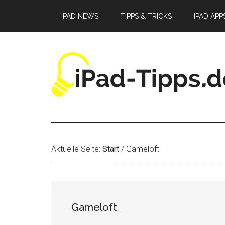
Zum
Zur
Zur
IPAD NEWS
TIPPS & TRICKS
IPAD APP
Inhalt
Seitenspalte
Fußzeile
springen
springen
springen
Aktuelle Seite:
Start
/
Gameloft
Gameloft