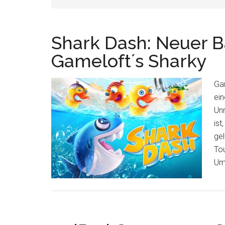
Shark Dash: Neuer 
Gameloft´s Sharky
Ga
ein
Unr
ist
gel
Tou
Um