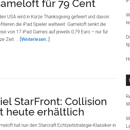
ameloft für 79 Cent
i
Gameloft
´s
Wi
Sharky
den USA wird in Kürze Thanksgiving gefeiert und davon
t
fitieren die iPad Spieler weltweit. Gameloft senkt die
ise von 17 iPad Games auf jeweils 0,79 Euro – nur für
D
Über17
ze Zeit. …
[Weiterlesen...]
ti
iPad
Games
H
von
Gameloft
für
79
Cent
R
el StarFront: Collision
W
 heute erhältlich
W
eloft hat nun den Starcraft Echtzeitstrategie-Klassiker in
L