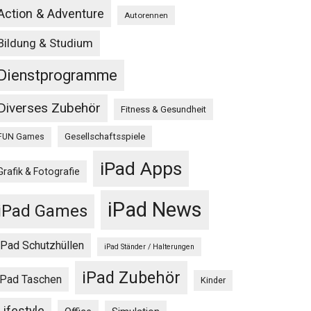
Action & Adventure
Autorennen
Bildung & Studium
Dienstprogramme
Diverses Zubehör
Fitness & Gesundheit
Gesellschaftsspiele
FUN Games
iPad Apps
Grafik & Fotografie
iPad News
iPad Games
iPad Schutzhüllen
iPad Ständer / Halterungen
iPad Zubehör
iPad Taschen
Kinder