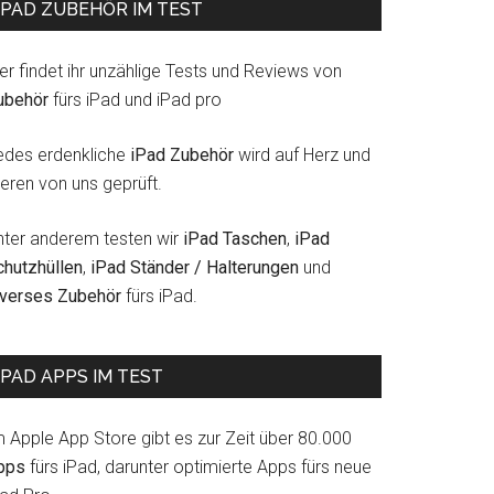
IPAD ZUBEHÖR IM TEST
er findet ihr unzählige Tests und Reviews von
ubehör
fürs iPad und iPad pro
edes erdenkliche
iPad Zubehör
wird auf Herz und
eren von uns geprüft.
nter anderem testen wir
iPad Taschen
,
iPad
chutzhüllen
,
iPad Ständer / Halterungen
und
iverses Zubehör
fürs iPad.
IPAD APPS IM TEST
m Apple App Store gibt es zur Zeit über 80.000
pps
fürs iPad, darunter optimierte Apps fürs neue