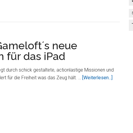
Angebote
von
Gameloft
 Gameloft´s neue
 für das iPad
egt durch schick gestaltete, actionlastige Missionen und
ÜberStar
lert für die Freiheit was das Zeug hält. …
[Weiterlesen...]
Battalion
HD
–
Gameloft
´s
neue
Weltraum