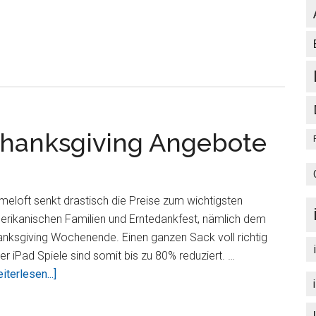
und
Star
Battalion
HD
bis
zum
Valentinstag
hanksgiving Angebote
für
0,79
Euro
eloft senkt drastisch die Preise zum wichtigsten
erikanischen Familien und Erntedankfest, nämlich dem
nksgiving Wochenende. Einen ganzen Sack voll richtig
er iPad Spiele sind somit bis zu 80% reduziert. …
ÜberSagenhafte
iterlesen...]
Happy
Thanksgiving