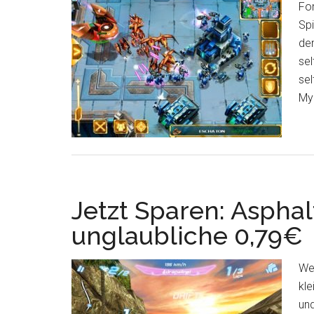
For
Spi
de
sel
sel
Myr
Jetzt Sparen: Asphal
unglaubliche 0,79€
Wer
kle
un