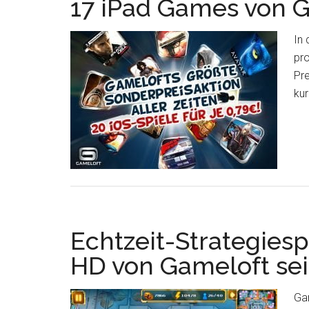
17 iPad Games von G
In 
pro
Pre
kur
Echtzeit-Strategiespi
HD von Gameloft seit
Gam