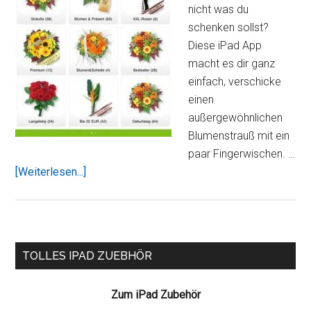
nicht was du
schenken sollst?
Diese iPad App
macht es dir ganz
einfach, verschicke
einen
außergewöhnlichen
Blumenstrauß mit ein
paar Fingerwischen. …
ÜberVerschicke
[Weiterlesen...]
Blumen
und
Geschenke
Kinderleicht
Seitenspalte
TOLLES IPAD ZUEBHÖR
vom
iPad
Zum iPad Zubehör
aus