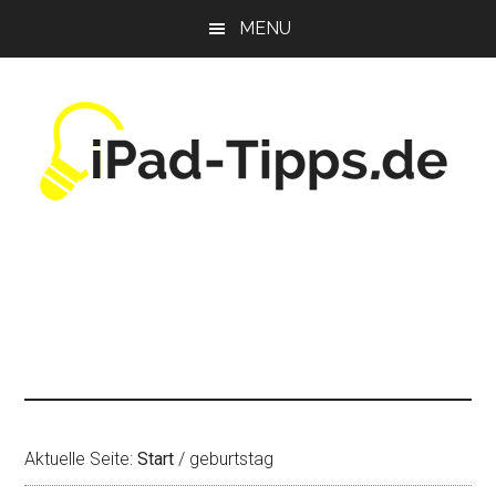
Zum
Zur
Zur
MENU
Inhalt
Seitenspalte
Fußzeile
springen
springen
springen
Aktuelle Seite:
Start
/
geburtstag