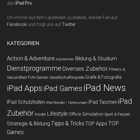
das
iPad Pro
.
Um immer auf dem Laufenden zu bleiben, werdet Fan auf
Facebook
und folgt uns auf
Twitter
.
KATEGORIEN
Action & Adventure
Bildung & Studium
Autorennen
Dienstprogramme
Diverses Zubehör
Fitness &
Grafik & Fotografie
Gesundheit
Gesellschaftsspiele
FUN Games
iPad News
iPad Apps
iPad Games
iPad
iPad Schutzhüllen
iPad Taschen
iPad Ständer / Halterungen
Zubehör
Lifestyle
Office
Simulation
Kinder
Sport & Freizeit
Strategie & Bildung
Tipps & Tricks
TOP
TOP Apps
Games