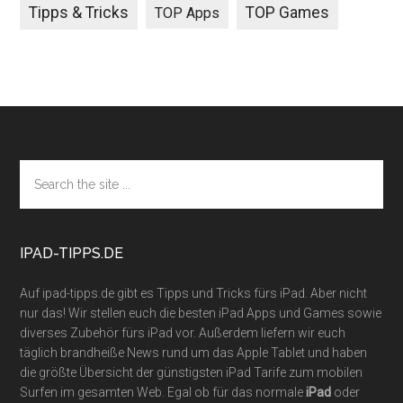
Tipps & Tricks
TOP Games
TOP Apps
Footer
Search
the
site
...
IPAD-TIPPS.DE
Auf ipad-tipps.de gibt es Tipps und Tricks fürs iPad. Aber nicht
nur das! Wir stellen euch die besten iPad Apps und Games sowie
diverses Zubehör fürs iPad vor. Außerdem liefern wir euch
täglich brandheiße News rund um das Apple Tablet und haben
die größte Übersicht der günstigsten iPad Tarife zum mobilen
Surfen im gesamten Web. Egal ob für das normale
iPad
oder