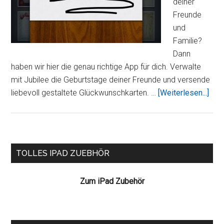
deiner
Freunde
und
Familie?
Dann
haben wir hier die genau richtige App für dich. Verwalte
mit Jubilee die Geburtstage deiner Freunde und versende
Übe
liebevoll gestaltete Glückwunschkarten. …
[Weiterlesen...]
–
Gebu
und
Kal
Seitenspalte
TOLLES IPAD ZUEBHÖR
Zum iPad Zubehör