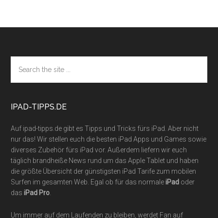
Footer
Search
the
site
...
IPAD-TIPPS.DE
Auf ipad-tipps.de gibt es Tipps und Tricks fürs iPad. Aber nicht
nur das! Wir stellen euch die besten iPad Apps und Games sowie
diverses Zubehör fürs iPad vor. Außerdem liefern wir euch
täglich brandheiße News rund um das Apple Tablet und haben
die größte Übersicht der günstigsten iPad Tarife zum mobilen
Surfen im gesamten Web. Egal ob für das normale
iPad
oder
das
iPad Pro
.
Um immer auf dem Laufenden zu bleiben, werdet Fan auf