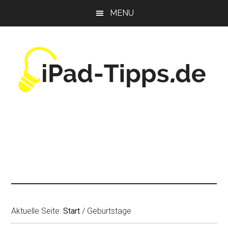
Zum
Zur
Zur
MENU
Inhalt
Seitenspalte
Fußzeile
springen
springen
springen
Aktuelle Seite:
Start
/
Geburtstage