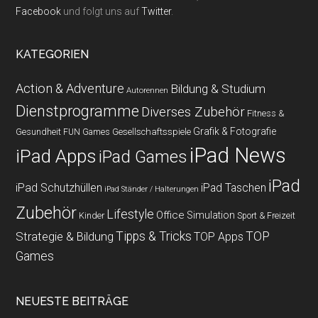
Facebook
und folgt uns auf
Twitter
.
KATEGORIEN
Action & Adventure
Bildung & Studium
Autorennen
Dienstprogramme
Diverses Zubehör
Fitness &
Grafik & Fotografie
Gesundheit
Gesellschaftsspiele
FUN Games
iPad News
iPad Apps
iPad Games
iPad
iPad Schutzhüllen
iPad Taschen
iPad Ständer / Halterungen
Zubehör
Lifestyle
Office
Simulation
Kinder
Sport & Freizeit
Strategie & Bildung
Tipps & Tricks
TOP
TOP Apps
Games
NEUESTE BEITRÄGE