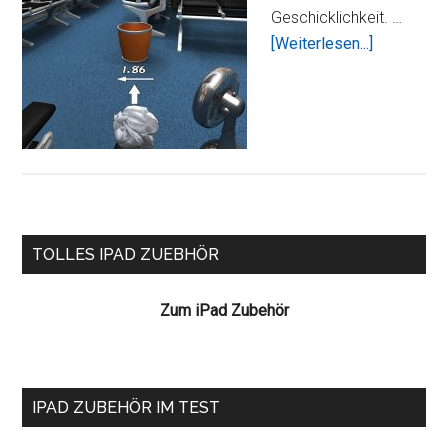
Geschicklichkeit. …
ÜberPaper
[Weiterlesen...]
Toss
HD
Seitenspalte
TOLLES IPAD ZUEBHÖR
Zum iPad Zubehör
IPAD ZUBEHÖR IM TEST