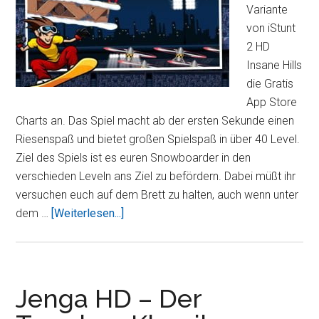
Variante
von iStunt
2 HD
Insane Hills
die Gratis
App Store
Charts an. Das Spiel macht ab der ersten Sekunde einen
Riesenspaß und bietet großen Spielspaß in über 40 Level.
Ziel des Spiels ist es euren Snowboarder in den
verschieden Leveln ans Ziel zu befördern. Dabei müßt ihr
versuchen euch auf dem Brett zu halten, auch wenn unter
ÜberiStunt
dem …
[Weiterlesen...]
2
HD,
mit
dem
Jenga HD – Der
Snowboard