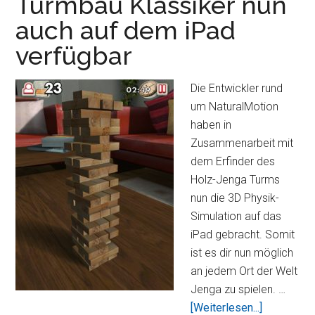
Turmbau Klassiker nun
die
auch auf dem iPad
Abhänge
herunter
verfügbar
jagen
Die Entwickler rund
um NaturalMotion
haben in
Zusammenarbeit mit
dem Erfinder des
Holz-Jenga Turms
nun die 3D Physik-
Simulation auf das
iPad gebracht. Somit
ist es dir nun möglich
an jedem Ort der Welt
Jenga zu spielen. …
ÜberJeng
[Weiterlesen...]