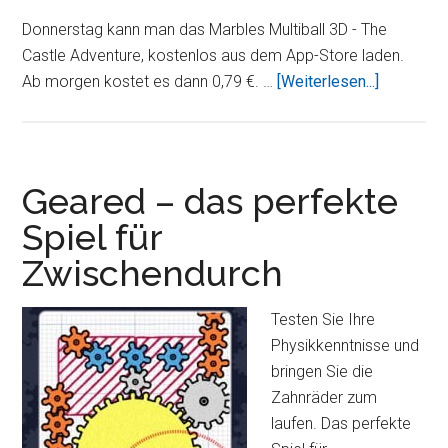
Donnerstag kann man das Marbles Multiball 3D - The
Castle Adventure, kostenlos aus dem App-Store laden.
ÜberMarb
Ab morgen kostet es dann 0,79 €. …
[Weiterlesen...]
Multiball
3D
–
The
Geared – das perfekte
Castle
Spiel für
Adventur
Zwischendurch
kostenlo
Testen Sie Ihre
Physikkenntnisse und
bringen Sie die
Zahnräder zum
laufen. Das perfekte