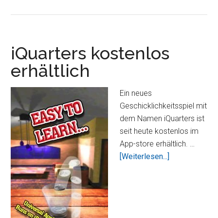
HD
–
Der
Turmbau
iQuarters kostenlos
Klassiker
erhältlich
nun
auch
Ein neues
auf
Geschicklichkeitsspiel mit
dem
dem Namen iQuarters ist
iPad
seit heute kostenlos im
verfügbar
App-store erhältlich. …
ÜberiQuarters
[Weiterlesen...]
kostenlos
erhältlich