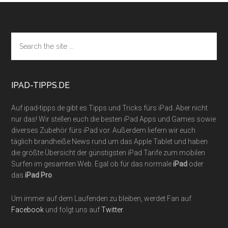
Footer
Search
the
site
...
IPAD-TIPPS.DE
Auf ipad-tipps.de gibt es Tipps und Tricks fürs iPad. Aber nicht
nur das! Wir stellen euch die besten iPad Apps und Games sowie
diverses Zubehör fürs iPad vor. Außerdem liefern wir euch
täglich brandheiße News rund um das Apple Tablet und haben
die größte Übersicht der günstigsten iPad Tarife zum mobilen
Surfen im gesamten Web. Egal ob für das normale
iPad
oder
das
iPad Pro
.
Um immer auf dem Laufenden zu bleiben, werdet Fan auf
Facebook
und folgt uns auf
Twitter
.