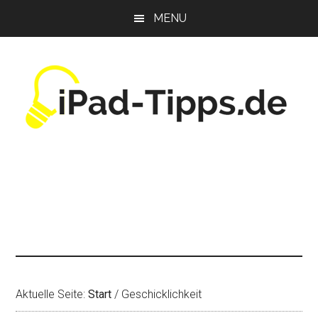
Zum
Zur
Zur
MENU
Inhalt
Seitenspalte
Fußzeile
springen
springen
springen
Aktuelle Seite:
Start
/
Geschicklichkeit