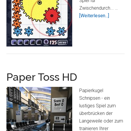
Spiel für
Zwischendurch... …
ÜberGeare
[Weiterlesen...]
–
das
perfekte
Spiel
für
Zwischend
Paper Toss HD
Papierkugel
Schnipsen - ein
lustiges Spiel zum
überbrücken der
Langeweile oder zum
trainieren Ihrer