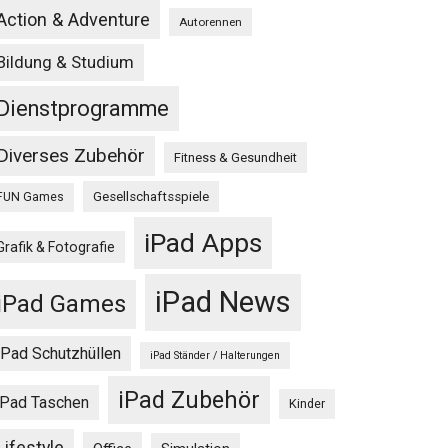
Action & Adventure
Autorennen
Bildung & Studium
Dienstprogramme
Diverses Zubehör
Fitness & Gesundheit
Gesellschaftsspiele
FUN Games
iPad Apps
Grafik & Fotografie
iPad News
iPad Games
iPad Schutzhüllen
iPad Ständer / Halterungen
iPad Zubehör
iPad Taschen
Kinder