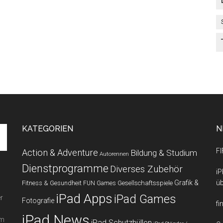
KATEGORIEN
N
FI
Action & Adventure
Bildung & Studium
Autorennen
Dienstprogramme
Diverses Zubehör
iP
Grafik &
üb
Fitness & Gesundheit
Gesellschaftsspiele
FUN Games
iPad Apps
iPad Games
r
Fotografie
fi
iPad News
em
iPad Schutzhüllen