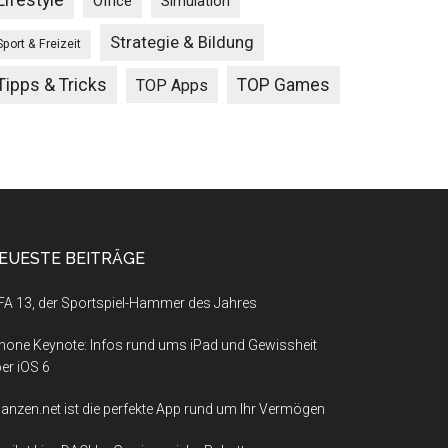
Lifestyle
Office
Simulation
Strategie & Bildung
Sport & Freizeit
Tipps & Tricks
TOP Games
TOP Apps
EUESTE BEITRÄGE
FA 13, der Sportspiel-Hammer des Jahres
hone Keynote: Infos rund ums iPad und Gewissheit
er iOS 6
nanzen.net ist die perfekte App rund um Ihr Vermögen