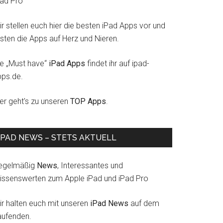
Pad Pro
r stellen euch hier die besten iPad Apps vor und
esten die Apps auf Herz und Nieren.
ie „Must have“
iPad Apps
findet ihr auf ipad-
pps.de.
ier geht's zu unseren
TOP Apps
.
IPAD NEWS – STETS AKTUELL
egelmäßig
News
, Interessantes und
issenswerten zum Apple iPad und iPad Pro
ir halten euch mit unseren
iPad News
auf dem
aufenden.