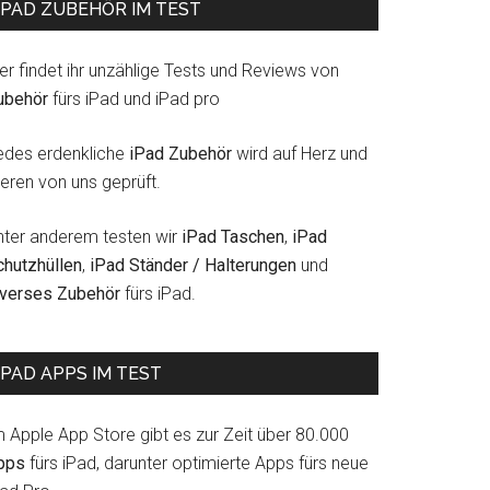
IPAD ZUBEHÖR IM TEST
er findet ihr unzählige Tests und Reviews von
ubehör
fürs iPad und iPad pro
edes erdenkliche
iPad Zubehör
wird auf Herz und
eren von uns geprüft.
nter anderem testen wir
iPad Taschen
,
iPad
chutzhüllen
,
iPad Ständer / Halterungen
und
iverses Zubehör
fürs iPad.
IPAD APPS IM TEST
m Apple App Store gibt es zur Zeit über 80.000
pps
fürs iPad, darunter optimierte Apps fürs neue