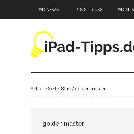
Zum
Zur
Zur
IPAD NEWS
TIPPS & TRICKS
IPAD APP
Inhalt
Seitenspalte
Fußzeile
springen
springen
springen
Aktuelle Seite:
Start
/
golden master
golden master