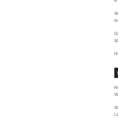
i
Wi
t
D
ti
H
R
W
W
L