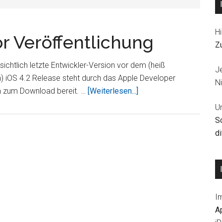
Hi
or Veröffentlichung
Z
sichtlich letzte Entwickler-Version vor dem (heiß
J
) iOS 4.2 Release steht durch das Apple Developer
Ni
ÜberApple
zum Download bereit. …
[Weiterlesen...]
iOS
U
4.2
S
kurz
d
vor
Veröffentlichung
I
A