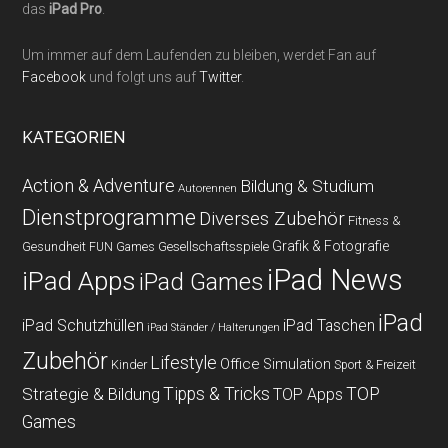
das
iPad Pro
.
Um immer auf dem Laufenden zu bleiben, werdet Fan auf
Facebook
und folgt uns auf
Twitter
.
KATEGORIEN
Action & Adventure
Bildung & Studium
Autorennen
Dienstprogramme
Diverses Zubehör
Fitness &
Grafik & Fotografie
Gesundheit
Gesellschaftsspiele
FUN Games
iPad News
iPad Apps
iPad Games
iPad
iPad Schutzhüllen
iPad Taschen
iPad Ständer / Halterungen
Zubehör
Lifestyle
Office
Simulation
Kinder
Sport & Freizeit
Strategie & Bildung
Tipps & Tricks
TOP
TOP Apps
Games