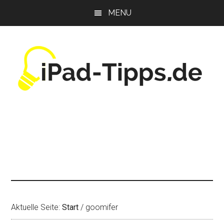
Zum
Zur
Zur
MENU
Inhalt
Seitenspalte
Fußzeile
springen
springen
springen
Aktuelle Seite:
Start
/
goomifer