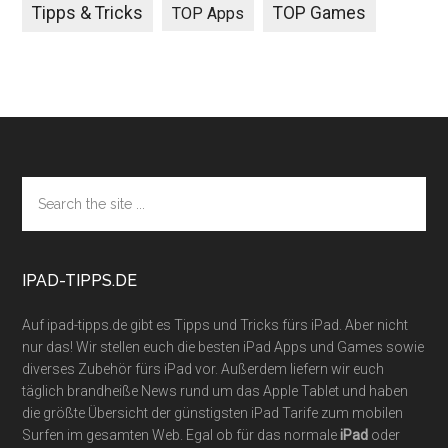
Tipps & Tricks
TOP Games
TOP Apps
Footer
Search
the
site
...
IPAD-TIPPS.DE
Auf ipad-tipps.de gibt es Tipps und Tricks fürs iPad. Aber nicht
nur das! Wir stellen euch die besten iPad Apps und Games sowie
diverses Zubehör fürs iPad vor. Außerdem liefern wir euch
täglich brandheiße News rund um das Apple Tablet und haben
die größte Übersicht der günstigsten iPad Tarife zum mobilen
Surfen im gesamten Web. Egal ob für das normale
iPad
oder