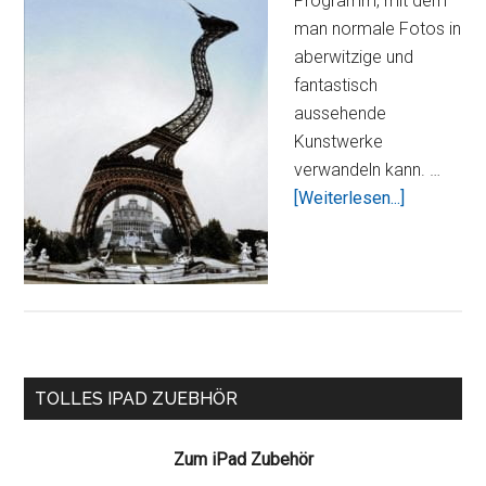
Programm, mit dem
man normale Fotos in
aberwitzige und
fantastisch
aussehende
Kunstwerke
verwandeln kann. …
ÜberMit
[Weiterlesen...]
Goomifer
Fotos
verzerren
–
kinderleich
Seitenspalte
TOLLES IPAD ZUEBHÖR
Zum iPad Zubehör