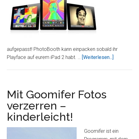
aufgepasst! PhotoBooth kann einpacken sobald ihr
ÜberWahnwi
Playface auf eurem iPad 2 habt. …
[Weiterlesen...]
Foto-
Effekte
mit
Playface
Mit Goomifer Fotos
Deluxe
verzerren –
The
kinderleicht!
Ultimate
Photo
Booth
Goomifer ist ein
erstellen