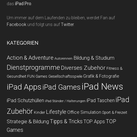
das
iPad Pro
.
Um immer auf dem Laufenden zu bleiben, werdet Fan auf
Facebook
und folgt uns auf
Twitter
.
KATEGORIEN
Action & Adventure
Bildung & Studium
Autorennen
Dienstprogramme
Diverses Zubehör
Fitness &
Grafik & Fotografie
Gesundheit
Gesellschaftsspiele
FUN Games
iPad News
iPad Apps
iPad Games
iPad
iPad Schutzhüllen
iPad Taschen
iPad Ständer / Halterungen
Zubehör
Lifestyle
Office
Simulation
Kinder
Sport & Freizeit
Strategie & Bildung
Tipps & Tricks
TOP
TOP Apps
Games