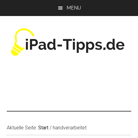
Zum
Zur
Zur
MENU
Inhalt
Seitenspalte
Fußzeile
springen
springen
springen
Aktuelle Seite:
Start
/
handverarbeitet