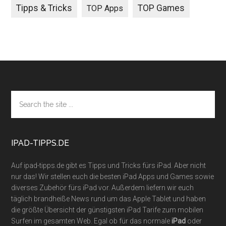
Tipps & Tricks
TOP Games
TOP Apps
Footer
Search
the
site
...
IPAD-TIPPS.DE
Auf ipad-tipps.de gibt es Tipps und Tricks fürs iPad. Aber nicht
nur das! Wir stellen euch die besten iPad Apps und Games sowie
diverses Zubehör fürs iPad vor. Außerdem liefern wir euch
täglich brandheiße News rund um das Apple Tablet und haben
die größte Übersicht der günstigsten iPad Tarife zum mobilen
Surfen im gesamten Web. Egal ob für das normale
iPad
oder