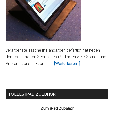
verarbeitete Tasche in Handarbeit gefertigt hat neben
dem dauerhaften Schutz des iPad noch viele Stand - und
ÜberStilGut
Präsentationsfunktionen. …
[Weiterlesen...]
Folio
Tasche
mit
Stand-
Seitenspalte
TOLLES IPAD ZUEBHÖR
und
Präsentationsfunkt
Zum iPad Zubehör